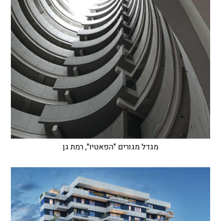
מגדל מגורים "הפאטיו", רמת גן