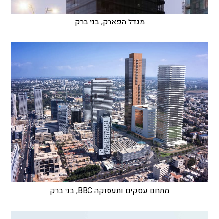
מגדל הפארק, בני ברק
מתחם עסקים ותעסוקה BBC, בני ברק