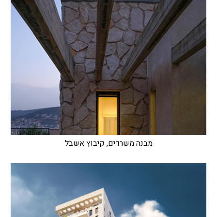
מבנה משרדים, קיבוץ אשבל