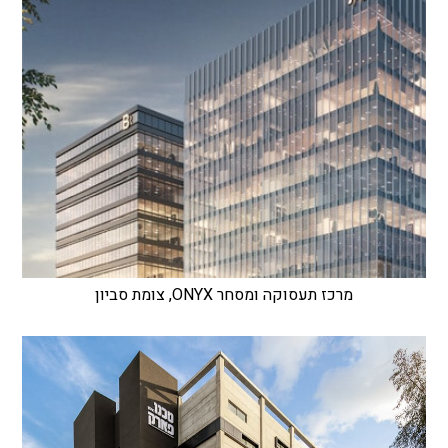
מרכז תעסוקה ומסחר ONYX, צומת סביון