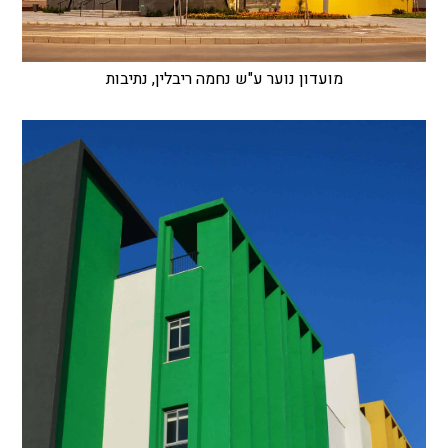
מועדון נוער ע"ש נחמה ריבלין, נתיבות