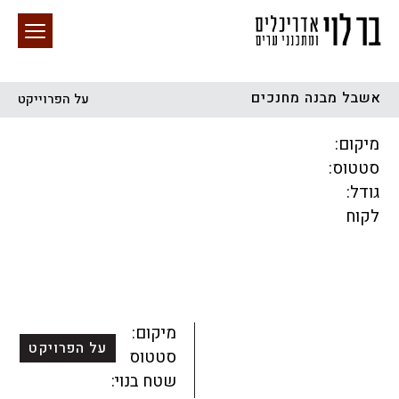
אשבל מבנה מחנכים
על הפרוייקט
חיפוש באתר
מיקום:
סטטוס:
גודל:
לקוח
הכל
התחדשות עירונית
מגדלים
מגורים
מסחר ומשרדים
ציבורי
קהילתי
תכנון עירוני
לפי מיקום
מיקום:
על הפרויקט
סטטוס:
שטח בנוי: