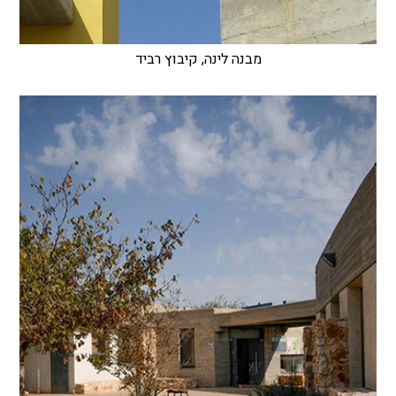
מבנה לינה, קיבוץ רביד