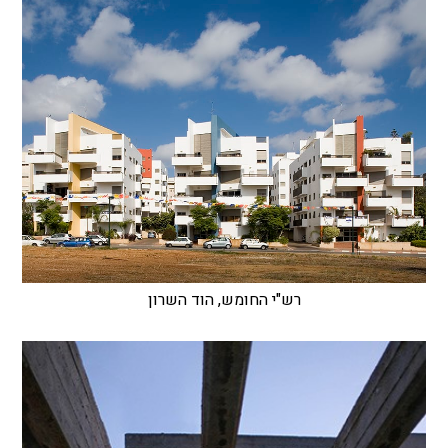
רש"י החומש, הוד השרון