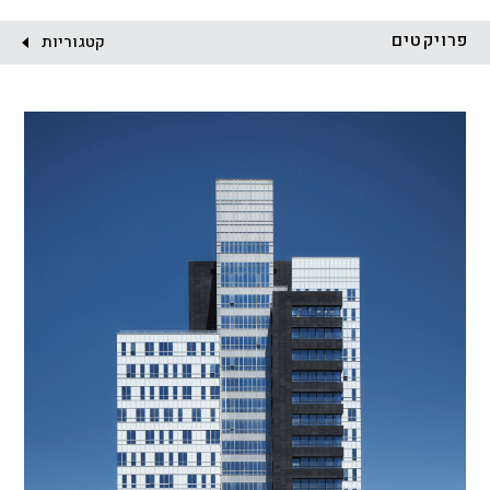
לקוח:
פרויקטים
קטגוריות
הכל
התחדשות עירונית
מגדלים
מגורים
מסחר ומשרדים
ציבורי