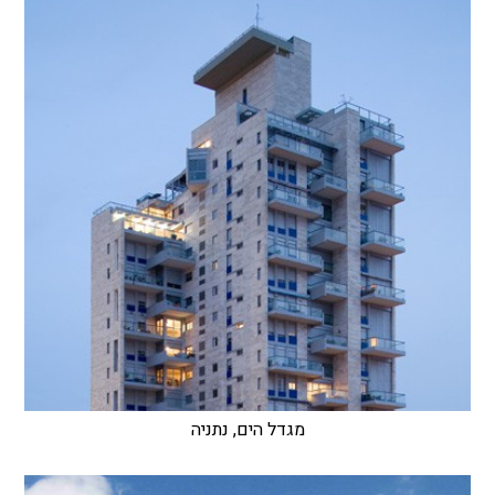
מגדל הים, נתניה