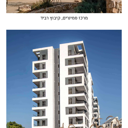
מרכז סמינרים, קיבוץ רביד