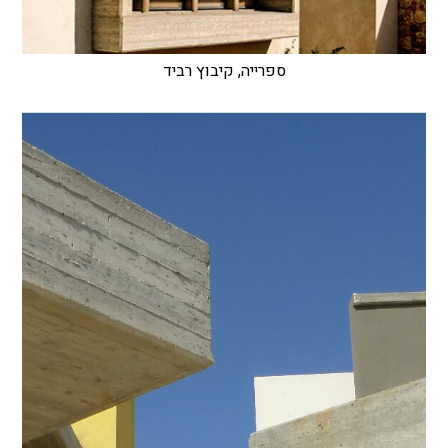
ספרייה, קיבוץ רביד