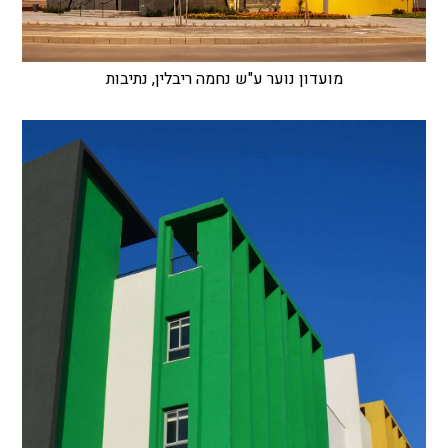
מועדון נוער ע"ש נחמה ריבלין, נתיבות