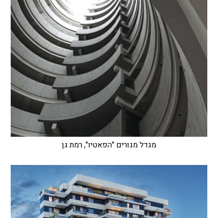
מגדל מגורים "הפאטיו", רמת גן