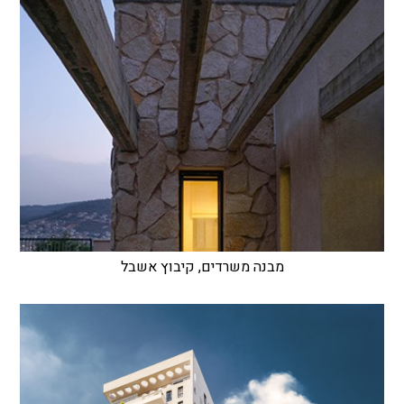
מבנה משרדים, קיבוץ אשבל