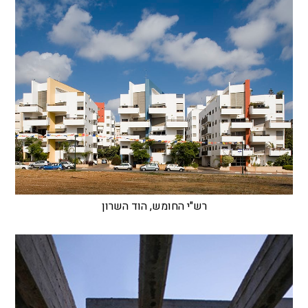
רש"י החומש, הוד השרון