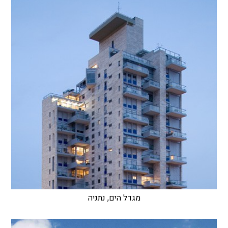
מגדל הים, נתניה