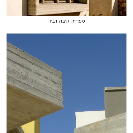
ספרייה, קיבוץ רביד