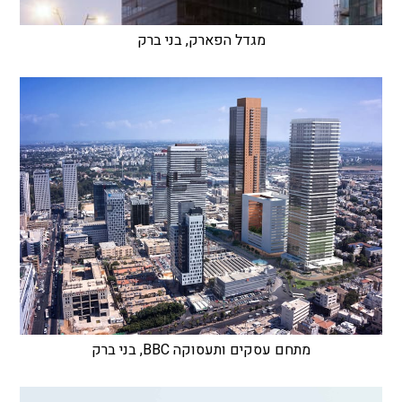
מגדל הפארק, בני ברק
מתחם עסקים ותעסוקה BBC, בני ברק