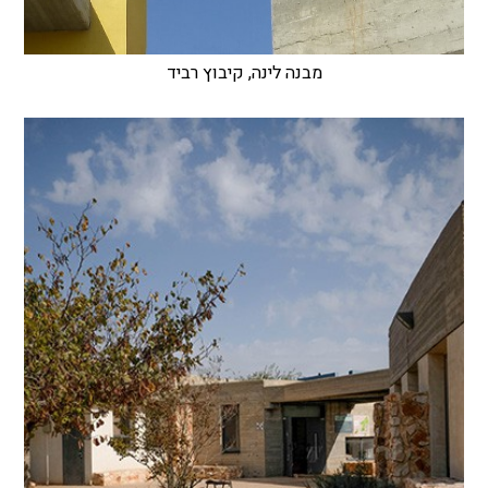
מבנה לינה, קיבוץ רביד