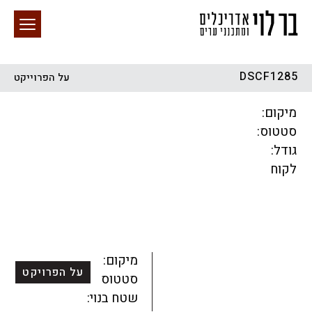
DSCF1285
על הפרוייקט
חיפוש באתר
מיקום:
סטטוס:
גודל:
לקוח
הכל
התחדשות עירונית
מגדלים
מגורים
מסחר ומשרדים
ציבורי
קהילתי
תכנון עירוני
לפי מיקום
מיקום:
על הפרויקט
סטטוס:
שטח בנוי: