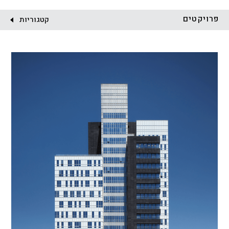
לקוח:
פרויקטים
קטגוריות
הכל
התחדשות עירונית
מגדלים
מגורים
מסחר ומשרדים
ציבורי