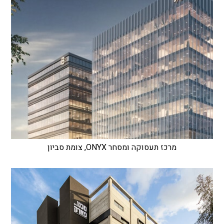
מרכז תעסוקה ומסחר ONYX, צומת סביון