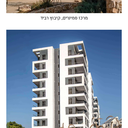
מרכז סמינרים, קיבוץ רביד