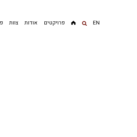
מגדלים
מגורים
מסחר ומשרדים
ציבורי
קהילתי
EN
פרויקטים
אודות
צוות
פר