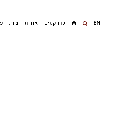
מגדלים
מגורים
מסחר ומשרדים
ציבורי
קהילתי
EN
פרויקטים
אודות
צוות
פר