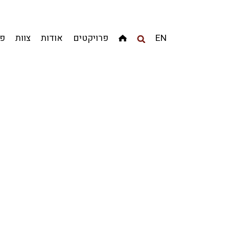
מגדלים
מגורים
מסחר ומשרדים
ציבורי
קהילתי
EN
פרויקטים
אודות
צוות
פר