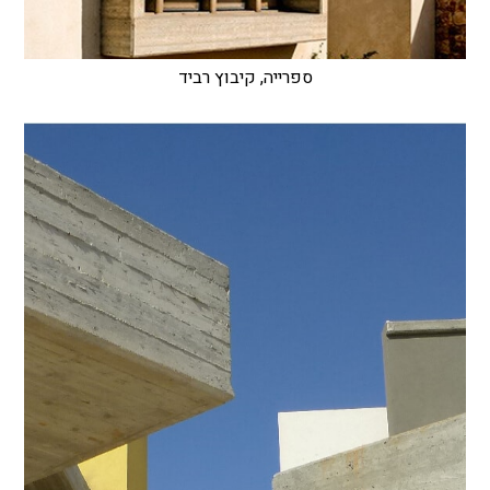
ספרייה, קיבוץ רביד