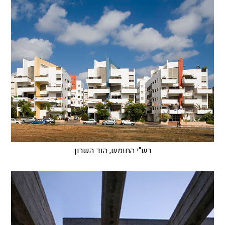
רש"י החומש, הוד השרון