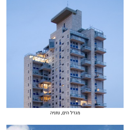
מגדל הים, נתניה