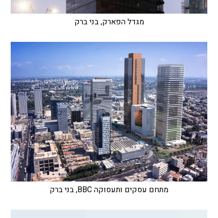
מגדל הפארק, בני ברק
מתחם עסקים ותעסוקה BBC, בני ברק