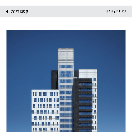
לקוח:
פרויקטים
קטגוריות
הכל
התחדשות עירונית
מגדלים
מגורים
מסחר ומשרדים
ציבורי