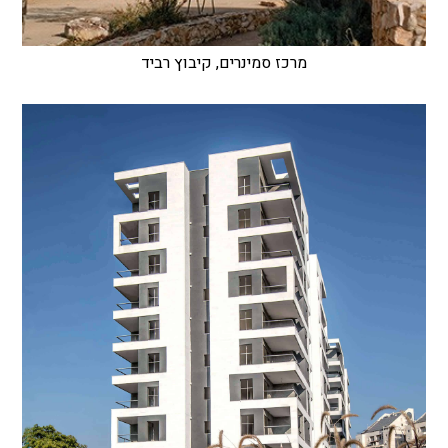
מרכז סמינרים, קיבוץ רביד