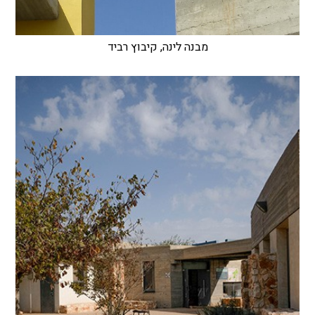
מבנה לינה, קיבוץ רביד