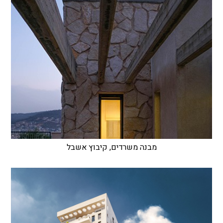
מבנה משרדים, קיבוץ אשבל