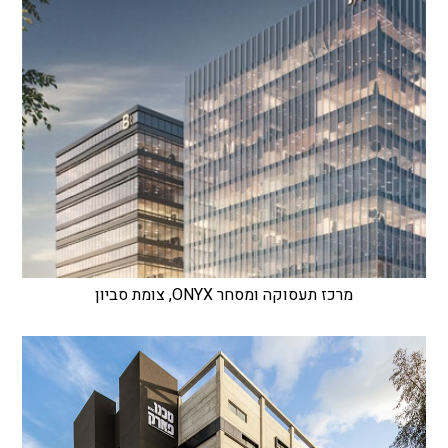
מרכז תעסוקה ומסחר ONYX, צומת סביון