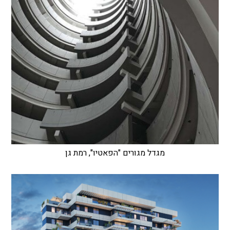
מגדל מגורים "הפאטיו", רמת גן