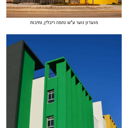
מועדון נוער ע"ש נחמה ריבלין, נתיבות