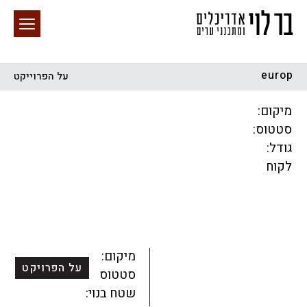
europ
על הפרוייקט
חיפוש באתר
מיקום:
סטטוס:
גודל:
לקוח
הכל
התחדשות עירונית
מגדלים
מגורים
מסחר ומשרדים
ציבורי
קהילתי
תכנון עירוני
לפי מיקום
מיקום:
על הפרויקט
סטטוס:
שטח בנוי: