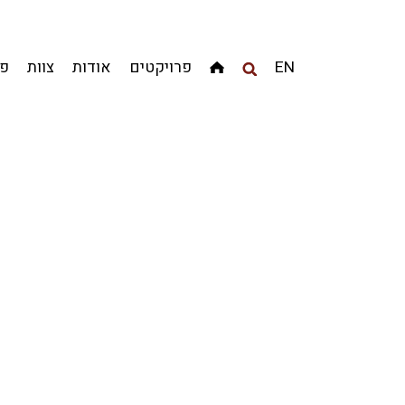
מגדלים
מגורים
מסחר ומשרדים
ציבורי
קהילתי
EN
פרויקטים
אודות
צוות
פר