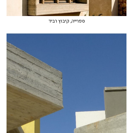
ספרייה, קיבוץ רביד