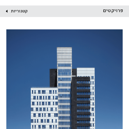
לקוח:
פרויקטים
קטגוריות
הכל
התחדשות עירונית
מגדלים
מגורים
מסחר ומשרדים
ציבורי