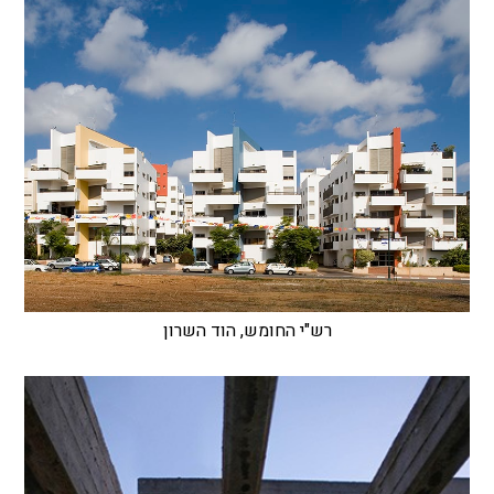
רש"י החומש, הוד השרון