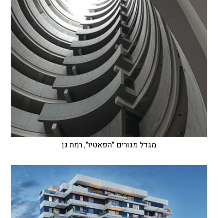
מגדל מגורים "הפאטיו", רמת גן