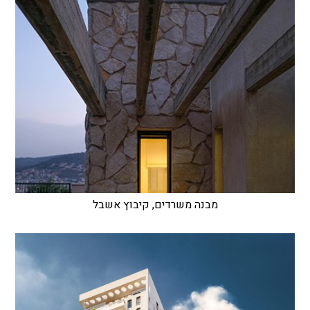
מבנה משרדים, קיבוץ אשבל