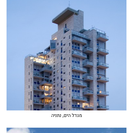
מגדל הים, נתניה