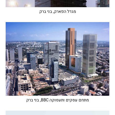
מגדל הפארק, בני ברק
מתחם עסקים ותעסוקה BBC, בני ברק