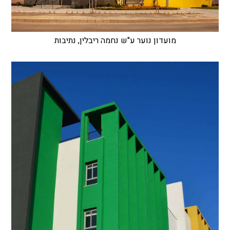
מועדון נוער ע"ש נחמה ריבלין, נתיבות