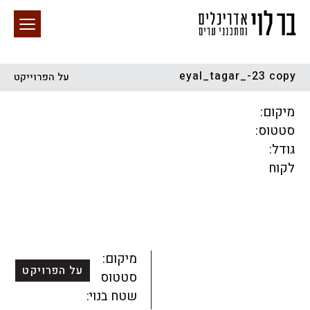
eyal_tagar_-23 copy
על הפרוייקט
חיפוש באתר
מיקום:
סטטוס:
גודל:
לקוח
הכל
התחדשות עירונית
מגדלים
מגורים
מסחר ומשרדים
ציבורי
קהילתי
תכנון עירוני
לפי מיקום
מיקום:
על הפרויקט
סטטוס:
שטח בנוי: