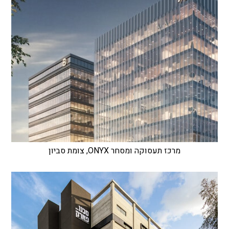
מרכז תעסוקה ומסחר ONYX, צומת סביון