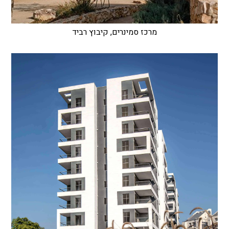
מרכז סמינרים, קיבוץ רביד