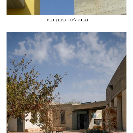
מבנה לינה, קיבוץ רביד