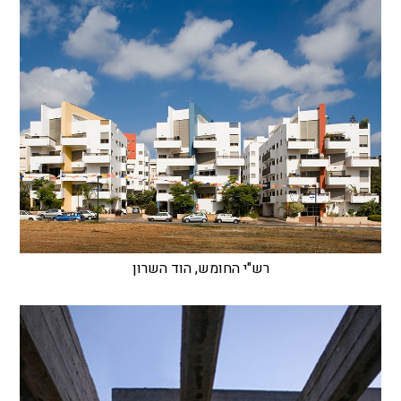
רש"י החומש, הוד השרון