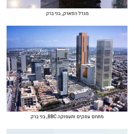
מגדל הפארק, בני ברק
מתחם עסקים ותעסוקה BBC, בני ברק