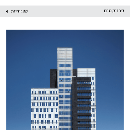
לקוח:
פרויקטים
קטגוריות
הכל
התחדשות עירונית
מגדלים
מגורים
מסחר ומשרדים
ציבורי