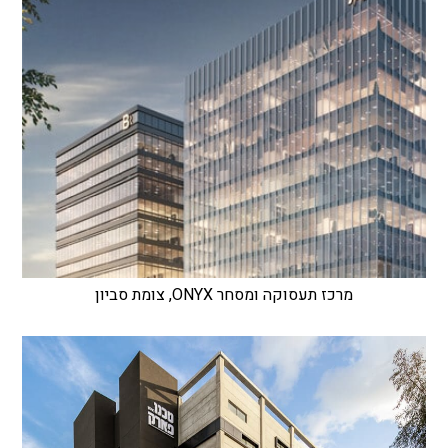
מרכז תעסוקה ומסחר ONYX, צומת סביון