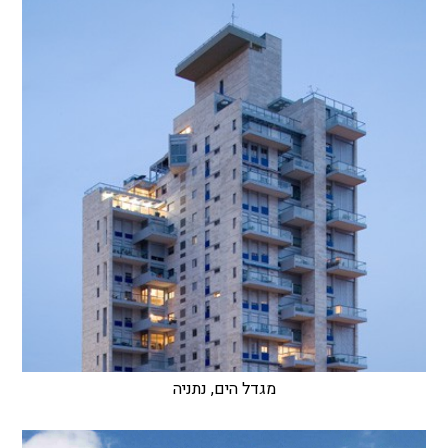
מגדל הים, נתניה