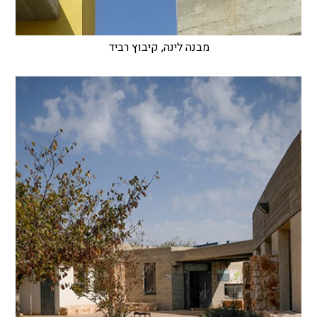
מבנה לינה, קיבוץ רביד