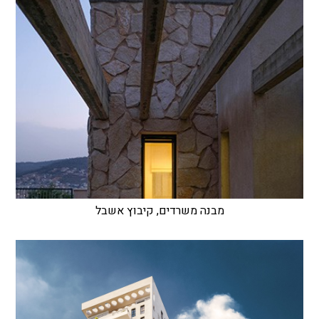
מבנה משרדים, קיבוץ אשבל