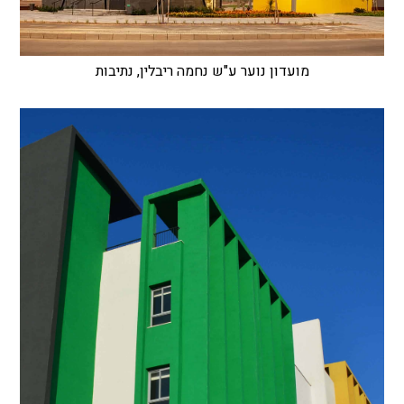
מועדון נוער ע"ש נחמה ריבלין, נתיבות