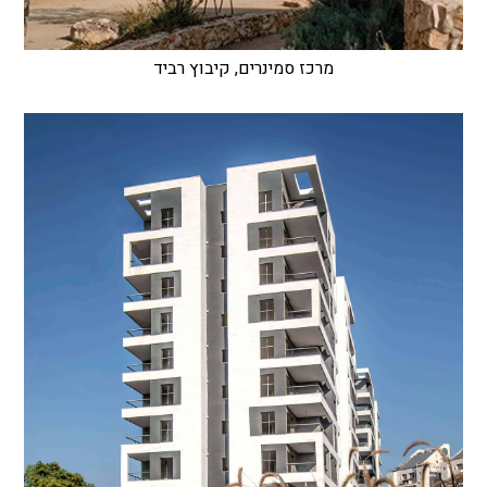
מרכז סמינרים, קיבוץ רביד