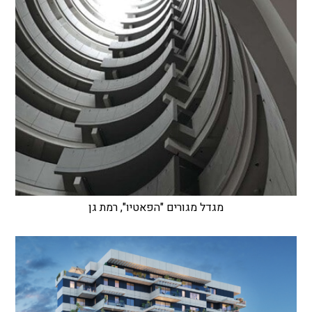
מגדל מגורים "הפאטיו", רמת גן