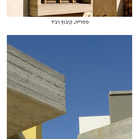
ספרייה, קיבוץ רביד