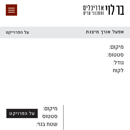
אפעל אורך מיצגת
על הפרוייקט
חיפוש באתר
מיקום:
סטטוס:
גודל:
לקוח
הכל
התחדשות עירונית
מגדלים
מגורים
מסחר ומשרדים
ציבורי
קהילתי
תכנון עירוני
לפי מיקום
מיקום:
על הפרויקט
סטטוס:
שטח בנוי: