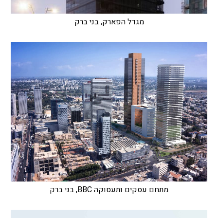
מגדל הפארק, בני ברק
מתחם עסקים ותעסוקה BBC, בני ברק