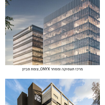
מרכז תעסוקה ומסחר ONYX, צומת סביון