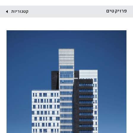
לקוח:
פרויקטים
קטגוריות
הכל
התחדשות עירונית
מגדלים
מגורים
מסחר ומשרדים
ציבורי