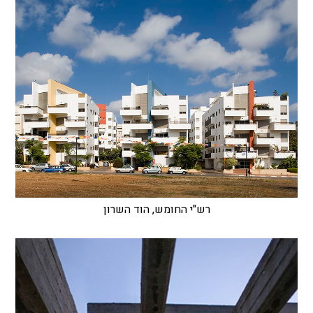
רש"י החומש, הוד השרון