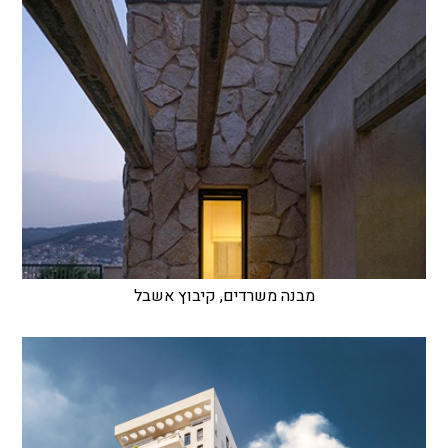
מבנה משרדים, קיבוץ אשבל