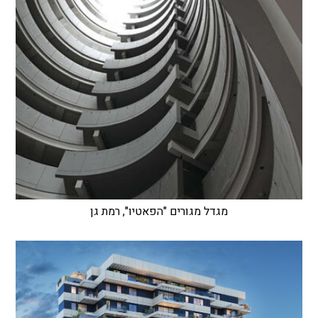
מגדל מגורים "הפאטיו", רמת גן