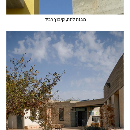
מבנה לינה, קיבוץ רביד