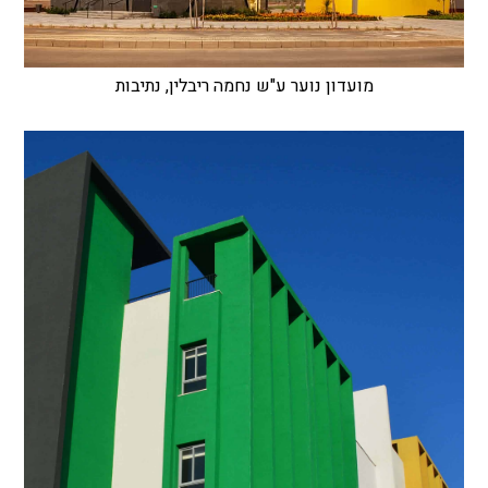
מועדון נוער ע"ש נחמה ריבלין, נתיבות