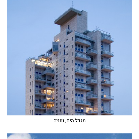
מגדל הים, נתניה