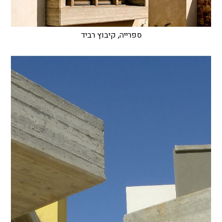
ספרייה, קיבוץ רביד