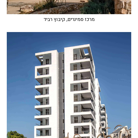
מרכז סמינרים, קיבוץ רביד