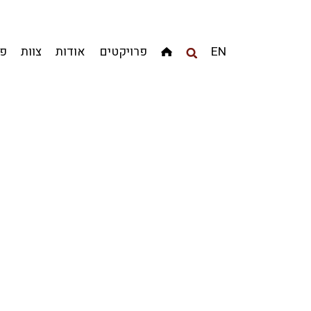
מגדלים
מגורים
מסחר ומשרדים
ציבורי
קהילתי
EN
פרויקטים
אודות
צוות
פר