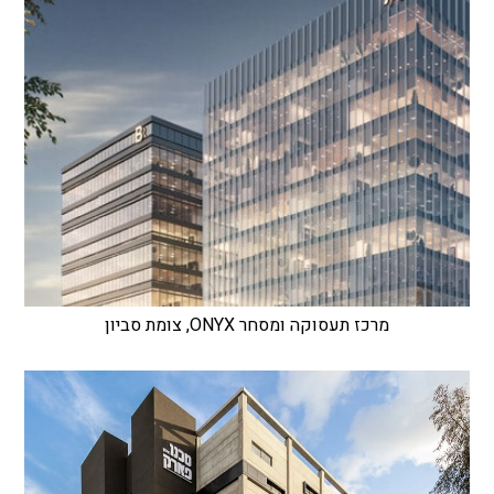
מרכז תעסוקה ומסחר ONYX, צומת סביון