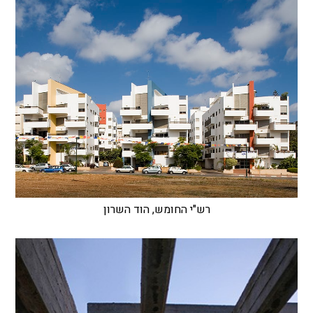
רש"י החומש, הוד השרון