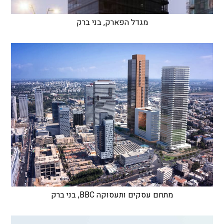
מגדל הפארק, בני ברק
מתחם עסקים ותעסוקה BBC, בני ברק