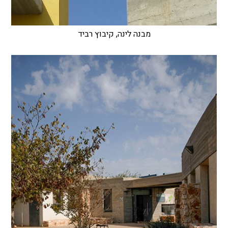
מבנה לינה, קיבוץ רביד