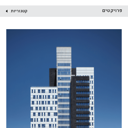
לקוח:
פרויקטים
קטגוריות
הכל
התחדשות עירונית
מגדלים
מגורים
מסחר ומשרדים
ציבורי