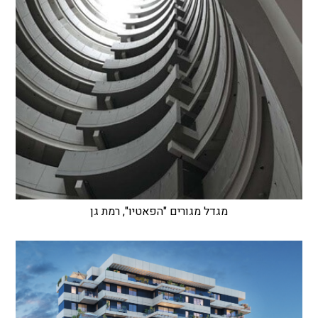
מגדל מגורים "הפאטיו", רמת גן