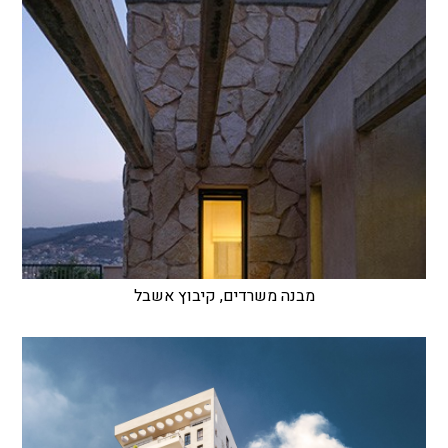
מבנה משרדים, קיבוץ אשבל