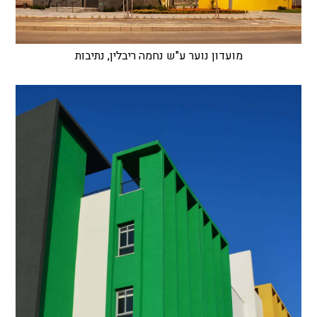
מועדון נוער ע"ש נחמה ריבלין, נתיבות