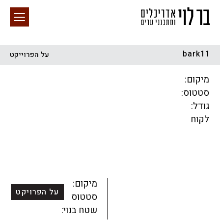
bark11
על הפרוייקט
חיפוש באתר
מיקום:
סטטוס:
גודל:
לקוח
הכל
התחדשות עירונית
מגדלים
מגורים
מסחר ומשרדים
ציבורי
קהילתי
תכנון עירוני
לפי מיקום
מיקום:
על הפרויקט
סטטוס:
שטח בנוי: