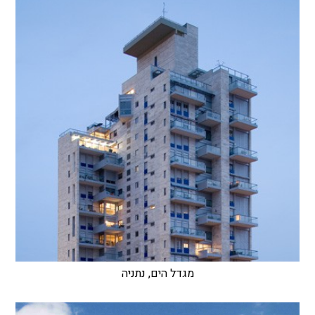
מגדל הים, נתניה