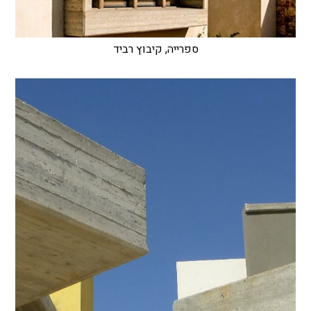
ספרייה, קיבוץ רביד