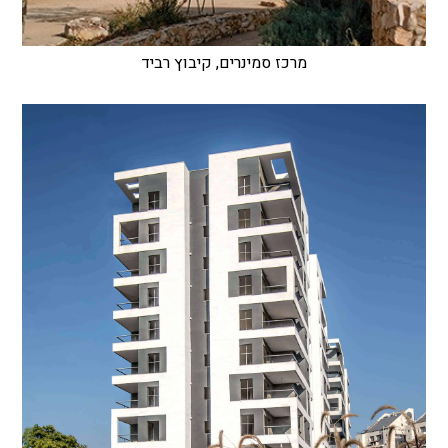
מרכז סמינרים, קיבוץ רביד