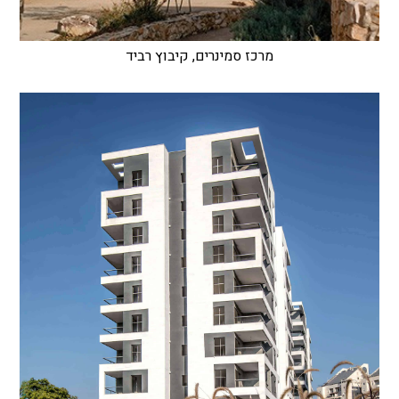
מרכז סמינרים, קיבוץ רביד