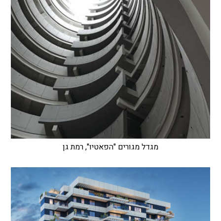
מגדל מגורים "הפאטיו", רמת גן