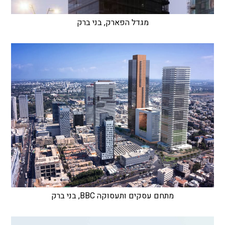
מגדל הפארק, בני ברק
מתחם עסקים ותעסוקה BBC, בני ברק