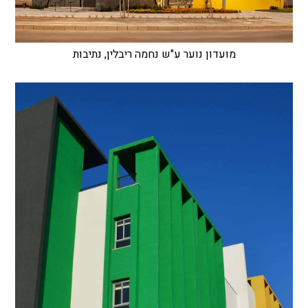
מועדון נוער ע"ש נחמה ריבלין, נתיבות