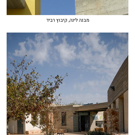
מבנה לינה, קיבוץ רביד