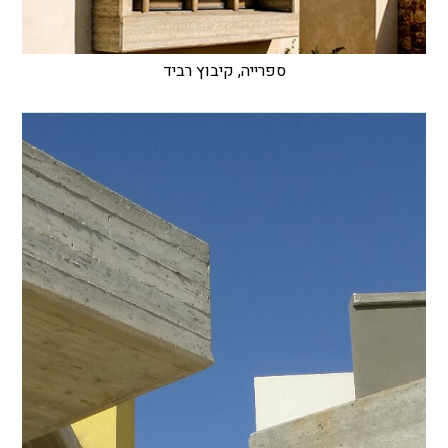
ספרייה, קיבוץ רביד