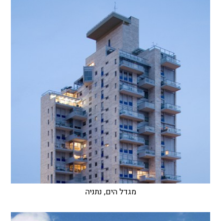
מגדל הים, נתניה