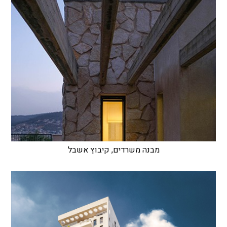
מבנה משרדים, קיבוץ אשבל