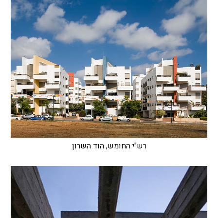
רש"י החומש, הוד השרון