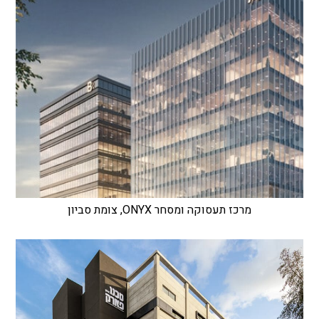
מרכז תעסוקה ומסחר ONYX, צומת סביון