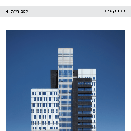
לקוח:
פרויקטים
קטגוריות
הכל
התחדשות עירונית
מגדלים
מגורים
מסחר ומשרדים
ציבורי