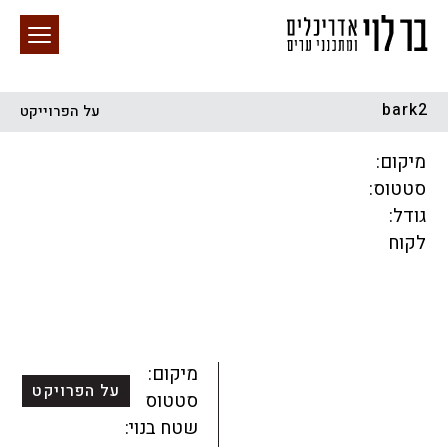
bark2
על הפרוייקט
חיפוש באתר
מיקום:
סטטוס:
גודל:
לקוח
הכל
התחדשות עירונית
מגדלים
מגורים
מסחר ומשרדים
ציבורי
קהילתי
תכנון עירוני
לפי מיקום
מיקום:
על הפרויקט
סטטוס:
שטח בנוי: