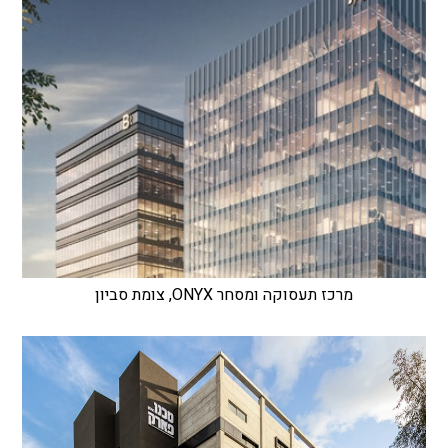
מרכז תעסוקה ומסחר ONYX, צומת סביון