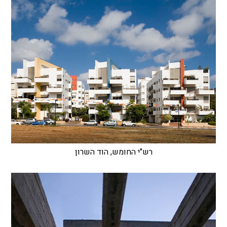
רש"י החומש, הוד השרון