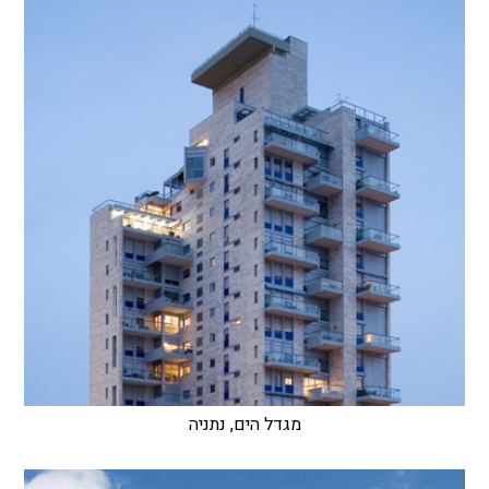
מגדל הים, נתניה