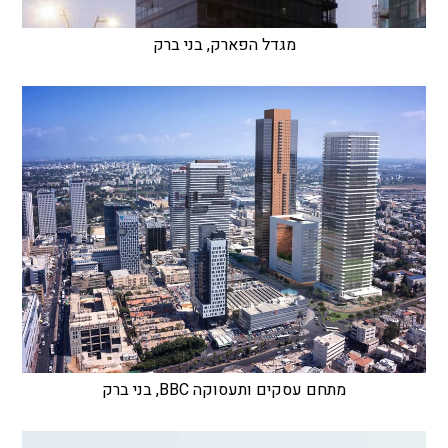
מגדל הפארק, בני ברק
מתחם עסקים ותעסוקה BBC, בני ברק