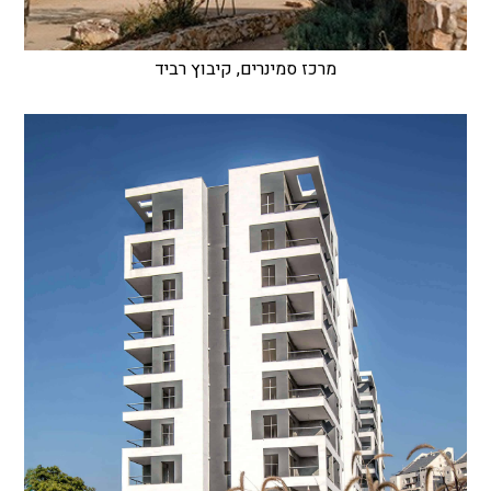
מרכז סמינרים, קיבוץ רביד