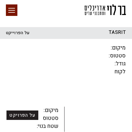
TASRIT
על הפרוייקט
חיפוש באתר
מיקום:
סטטוס:
גודל:
לקוח
הכל
התחדשות עירונית
מגדלים
מגורים
מסחר ומשרדים
ציבורי
קהילתי
תכנון עירוני
לפי מיקום
מיקום:
על הפרויקט
סטטוס:
שטח בנוי: