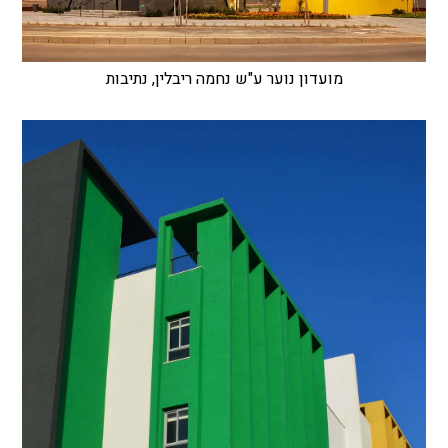
מועדון נוער ע"ש נחמה ריבלין, נתיבות