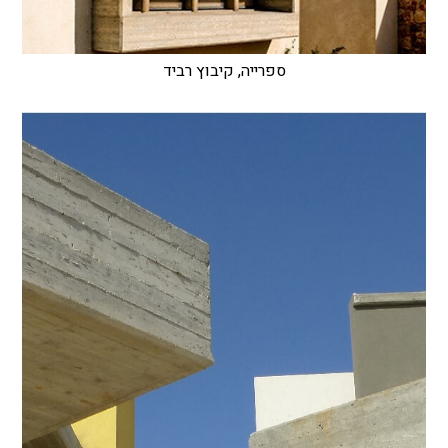
ספרייה, קיבוץ רביד