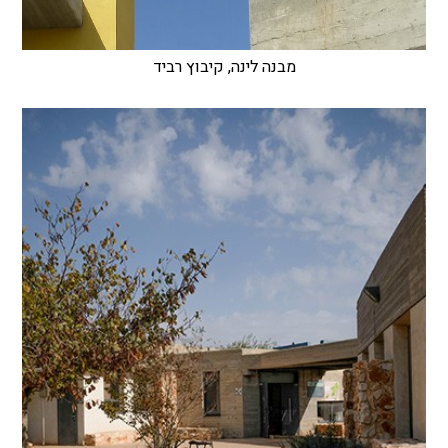
מבנה לינה, קיבוץ רביד