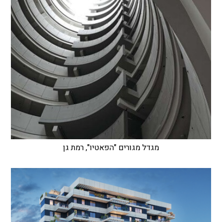
מגדל מגורים "הפאטיו", רמת גן