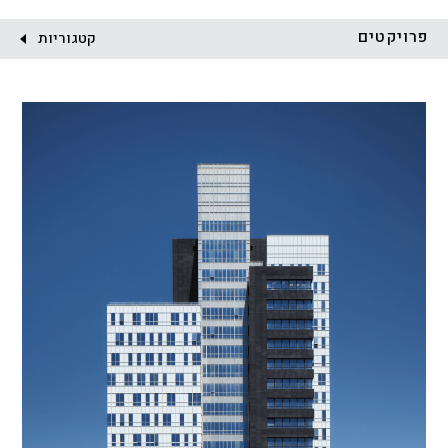
לקוח:
פרויקטים
קטגוריות
הכל
התחדשות עירונית
מגדלים
מגורים
מסחר ומשרדים
ציבורי