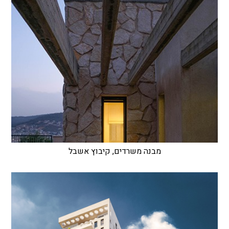
מבנה משרדים, קיבוץ אשבל