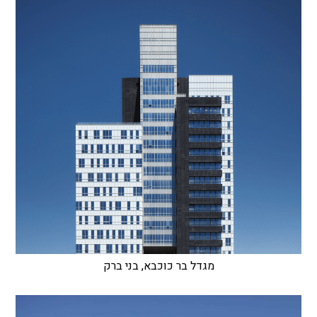
מגדל בר כוכבא, בני ברק