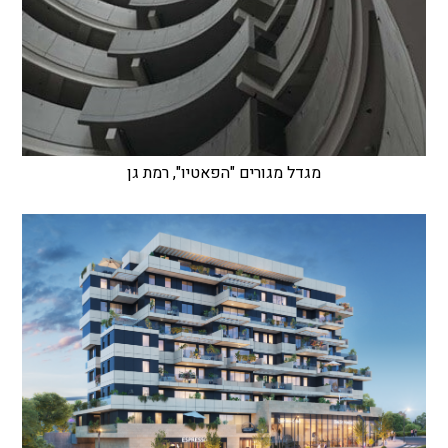
מגדל מגורים "הפאטיו", רמת גן