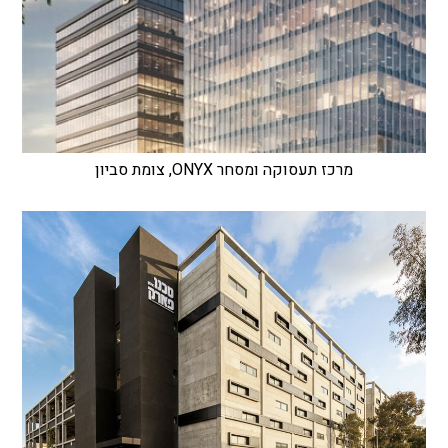
מרכז תעסוקה ומסחר ONYX, צומת סביון