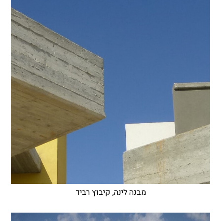
מבנה לינה, קיבוץ רביד