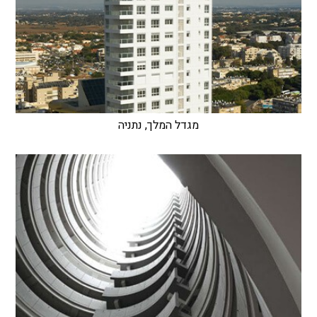
מגדל המלך, נתניה