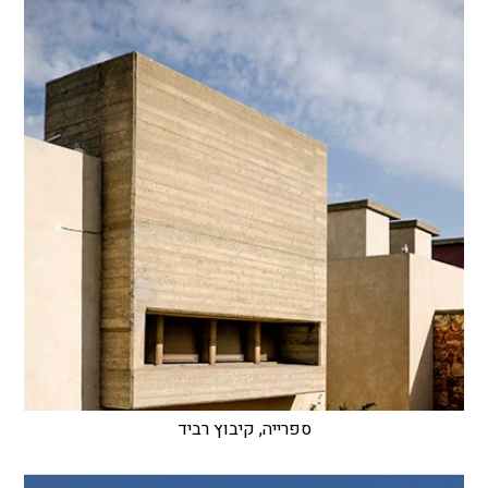
ספרייה, קיבוץ רביד