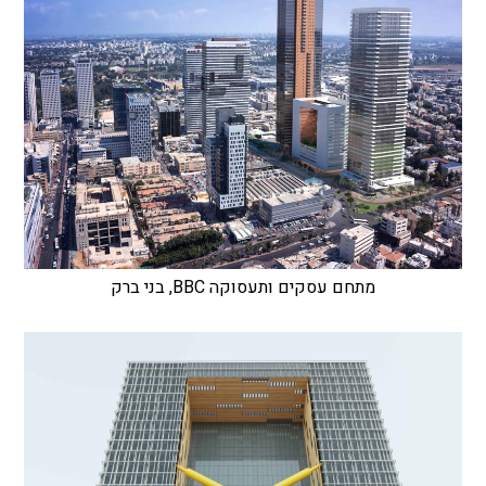
מתחם עסקים ותעסוקה BBC, בני ברק