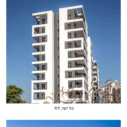
גני יער, לוד