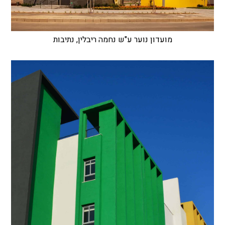
מועדון נוער ע"ש נחמה ריבלין, נתיבות