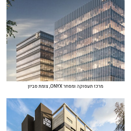
מרכז תעסוקה ומסחר ONYX, צומת סביון