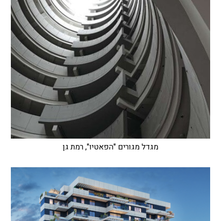
מגדל מגורים "הפאטיו", רמת גן