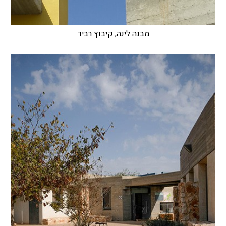
מבנה לינה, קיבוץ רביד