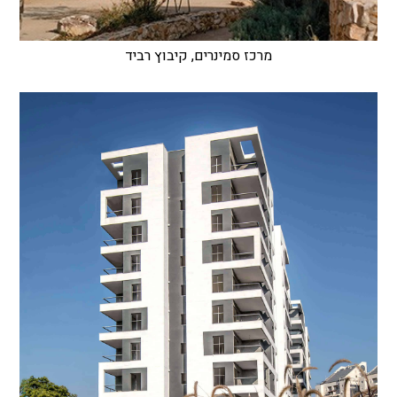
מרכז סמינרים, קיבוץ רביד