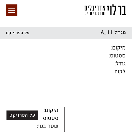
מגדל A_11
על הפרוייקט
חיפוש באתר
מיקום:
סטטוס:
גודל:
לקוח
הכל
התחדשות עירונית
מגדלים
מגורים
מסחר ומשרדים
ציבורי
קהילתי
תכנון עירוני
לפי מיקום
מיקום:
על הפרויקט
סטטוס:
שטח בנוי: