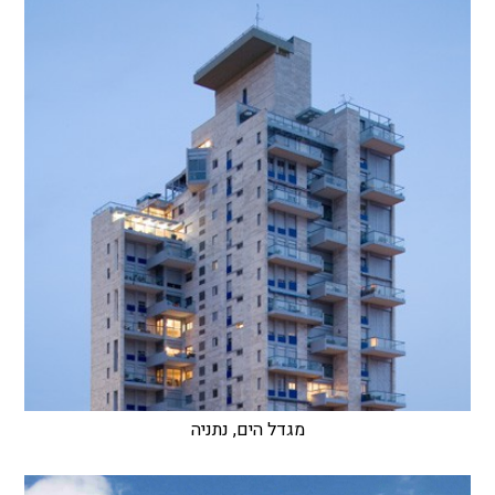
מגדל הים, נתניה