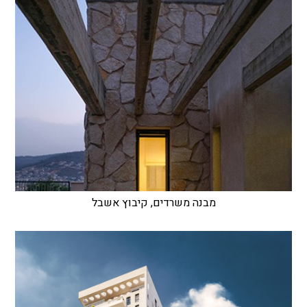
מבנה משרדים, קיבוץ אשבל