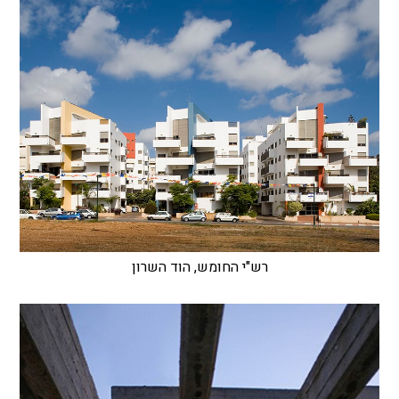
רש"י החומש, הוד השרון