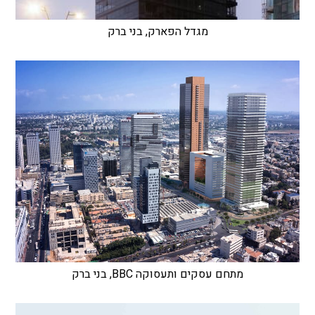
מגדל הפארק, בני ברק
מתחם עסקים ותעסוקה BBC, בני ברק