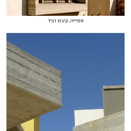
ספרייה, קיבוץ רביד