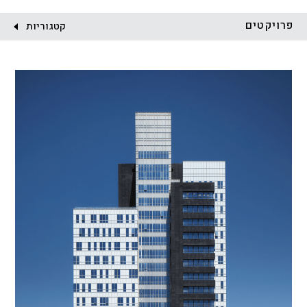
לקוח:
פרויקטים
קטגוריות
הכל
התחדשות עירונית
מגדלים
מגורים
מסחר ומשרדים
ציבורי