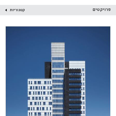
לקוח:
פרויקטים
קטגוריות
הכל
התחדשות עירונית
מגדלים
מגורים
מסחר ומשרדים
ציבורי