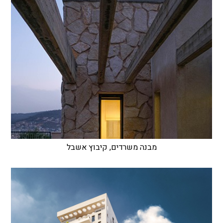
מבנה משרדים, קיבוץ אשבל