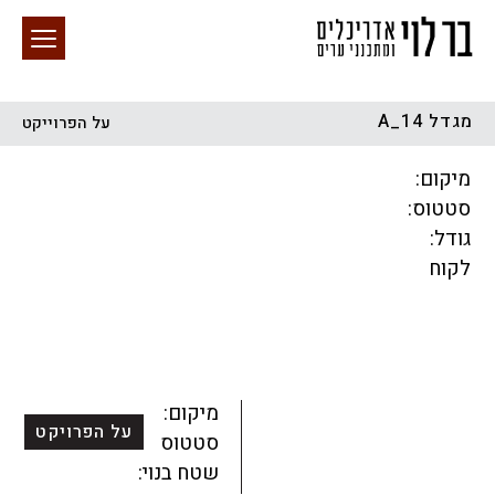
מגדל A_14
על הפרוייקט
חיפוש באתר
מיקום:
סטטוס:
גודל:
לקוח
הכל
התחדשות עירונית
מגדלים
מגורים
מסחר ומשרדים
ציבורי
קהילתי
תכנון עירוני
לפי מיקום
מיקום:
על הפרויקט
סטטוס:
שטח בנוי: