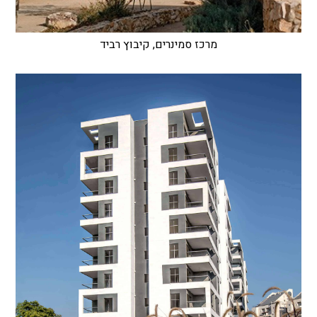
מרכז סמינרים, קיבוץ רביד