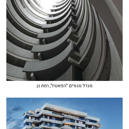
מגדל מגורים "הפאטיו", רמת גן