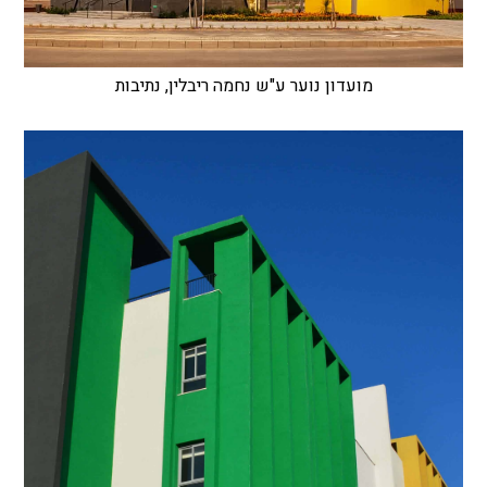
מועדון נוער ע"ש נחמה ריבלין, נתיבות