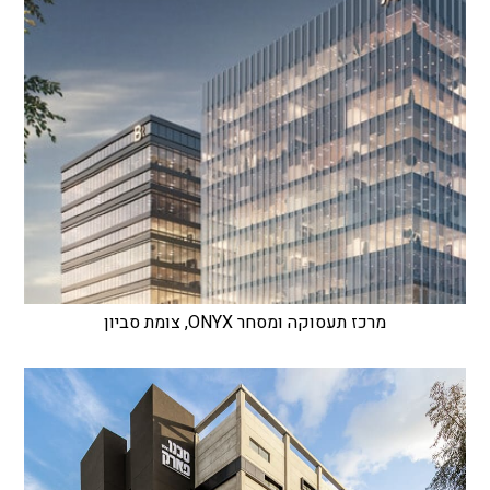
מרכז תעסוקה ומסחר ONYX, צומת סביון