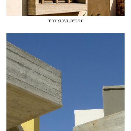
ספרייה, קיבוץ רביד