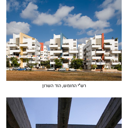
רש"י החומש, הוד השרון