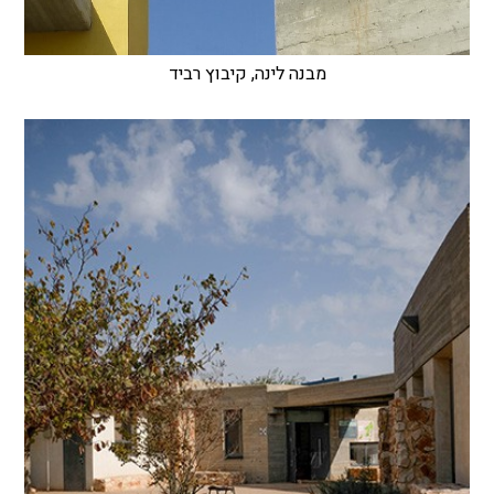
מבנה לינה, קיבוץ רביד