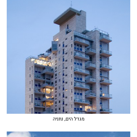
מגדל הים, נתניה