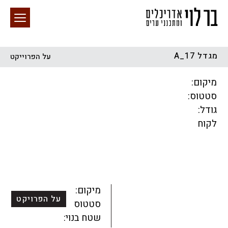
מגדל A_17
על הפרוייקט
חיפוש באתר
מיקום:
סטטוס:
גודל:
לקוח
הכל
התחדשות עירונית
מגדלים
מגורים
מסחר ומשרדים
ציבורי
קהילתי
תכנון עירוני
לפי מיקום
מיקום:
על הפרויקט
סטטוס:
שטח בנוי: