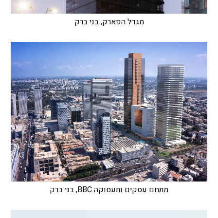
מגדל הפארק, בני ברק
מתחם עסקים ותעסוקה BBC, בני ברק