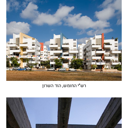
רש"י החומש, הוד השרון