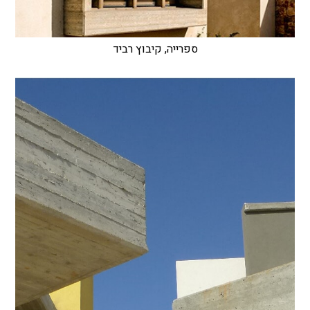
ספרייה, קיבוץ רביד