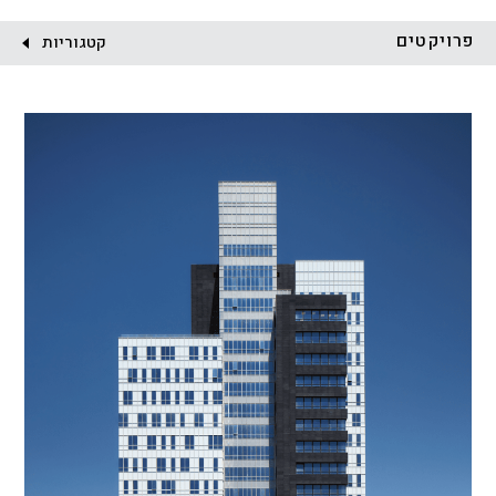
לקוח:
פרויקטים
קטגוריות
הכל
התחדשות עירונית
מגדלים
מגורים
מסחר ומשרדים
ציבורי