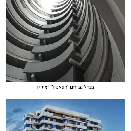
מגדל מגורים "הפאטיו", רמת גן