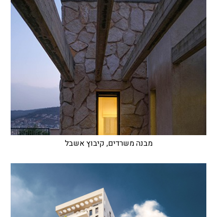
מבנה משרדים, קיבוץ אשבל