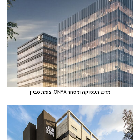
מרכז תעסוקה ומסחר ONYX, צומת סביון