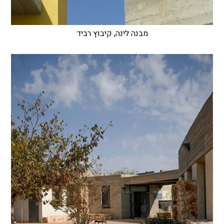
מבנה לינה, קיבוץ רביד