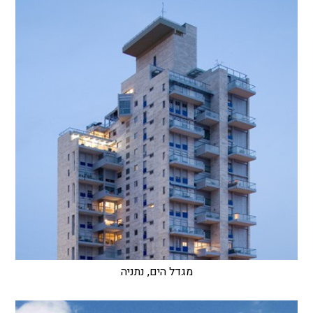
מגדל הים, נתניה