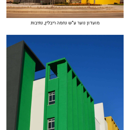
מועדון נוער ע"ש נחמה ריבלין, נתיבות