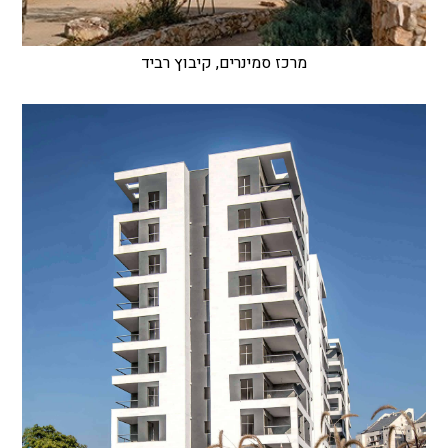
מרכז סמינרים, קיבוץ רביד