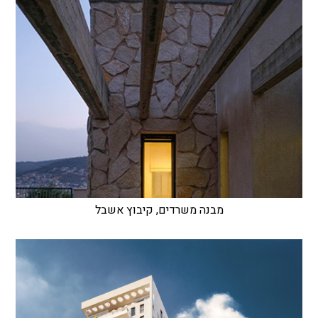
מבנה משרדים, קיבוץ אשבל