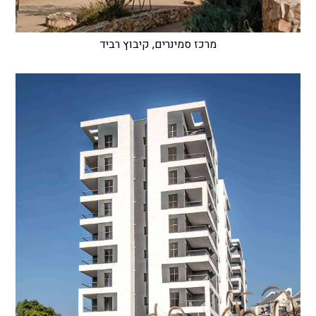
מרכז סמינרים, קיבוץ רביד