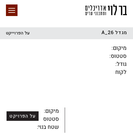
מגדל A_26
על הפרוייקט
חיפוש באתר
מיקום:
סטטוס:
גודל:
לקוח
הכל
התחדשות עירונית
מגדלים
מגורים
מסחר ומשרדים
ציבורי
קהילתי
תכנון עירוני
לפי מיקום
מיקום:
על הפרויקט
סטטוס:
שטח בנוי: