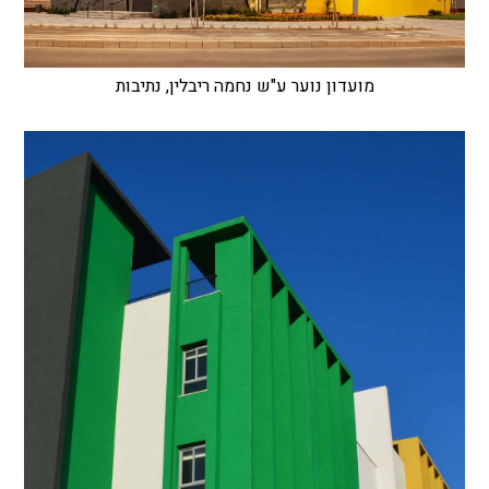
מועדון נוער ע"ש נחמה ריבלין, נתיבות