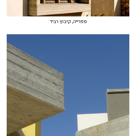
ספרייה, קיבוץ רביד