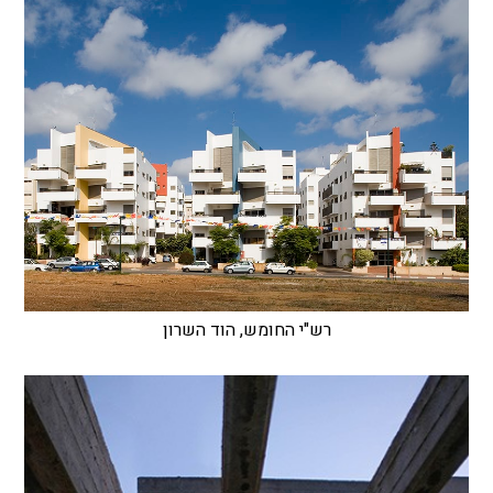
רש"י החומש, הוד השרון