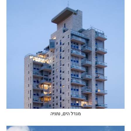
מגדל הים, נתניה