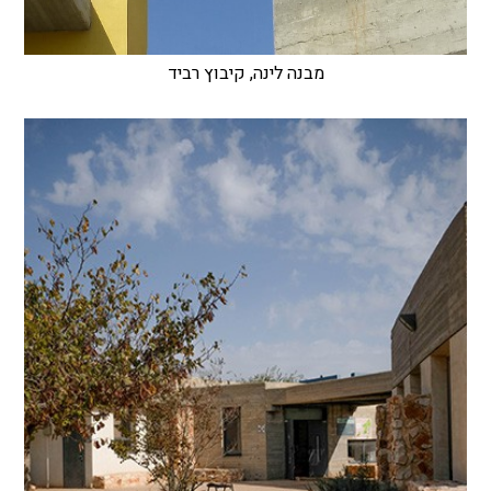
מבנה לינה, קיבוץ רביד