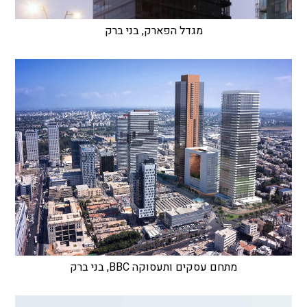
מגדל הפארק, בני ברק
מתחם עסקים ותעסוקה BBC, בני ברק