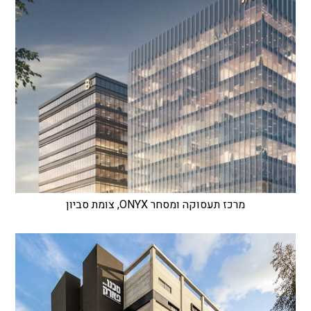
מרכז תעסוקה ומסחר ONYX, צומת סביון