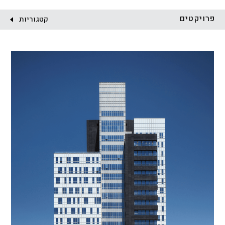
לקוח:
פרויקטים
קטגוריות
הכל
התחדשות עירונית
מגדלים
מגורים
מסחר ומשרדים
ציבורי