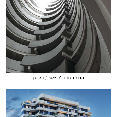
מגדל מגורים "הפאטיו", רמת גן