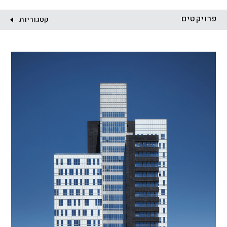
לקוח:
פרויקטים
קטגוריות
הכל
התחדשות עירונית
מגדלים
מגורים
מסחר ומשרדים
ציבורי