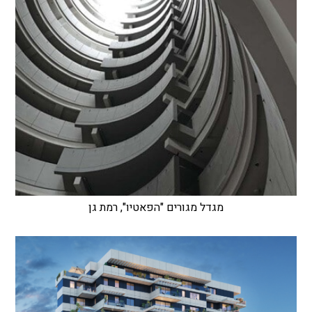
מגדל מגורים "הפאטיו", רמת גן