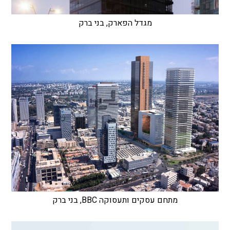
מגדל הפארק, בני ברק
מתחם עסקים ותעסוקה BBC, בני ברק