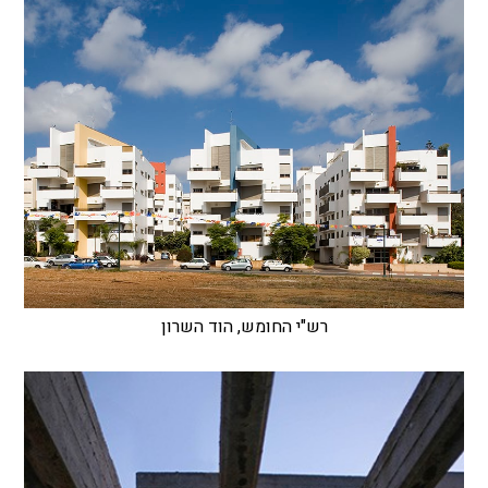
רש"י החומש, הוד השרון