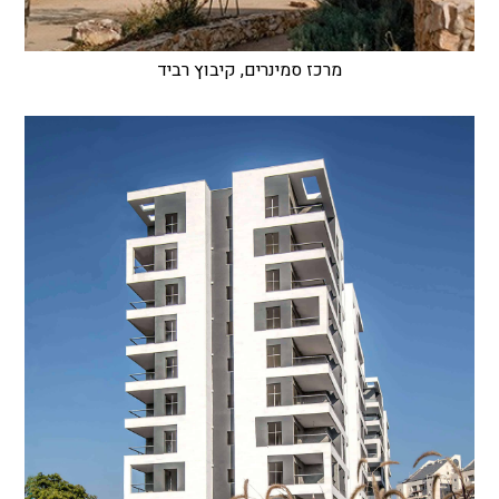
מרכז סמינרים, קיבוץ רביד