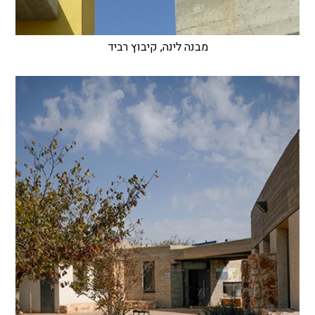
מבנה לינה, קיבוץ רביד