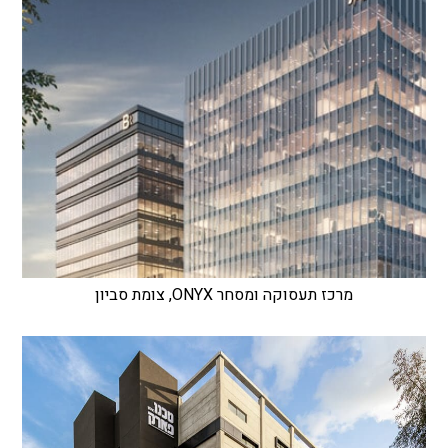
מרכז תעסוקה ומסחר ONYX, צומת סביון