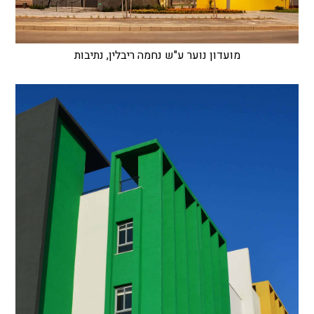
מועדון נוער ע"ש נחמה ריבלין, נתיבות