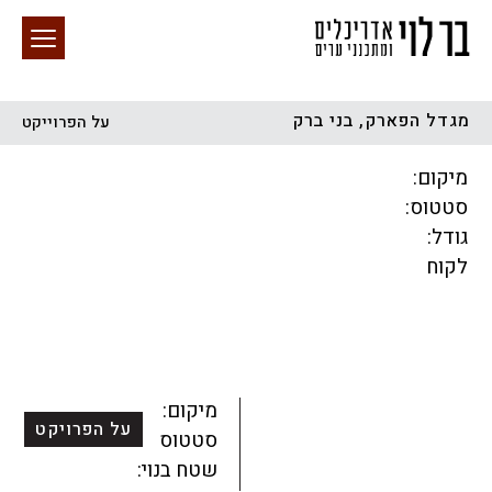
מגדל הפארק, בני ברק
על הפרוייקט
חיפוש באתר
מיקום:
סטטוס:
גודל:
לקוח
הכל
התחדשות עירונית
מגדלים
מגורים
מסחר ומשרדים
ציבורי
קהילתי
תכנון עירוני
לפי מיקום
מיקום:
על הפרויקט
סטטוס:
שטח בנוי: