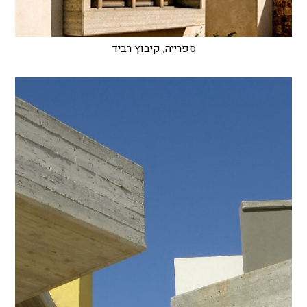
ספרייה, קיבוץ רביד