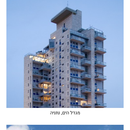
מגדל הים, נתניה