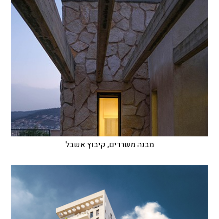
מבנה משרדים, קיבוץ אשבל