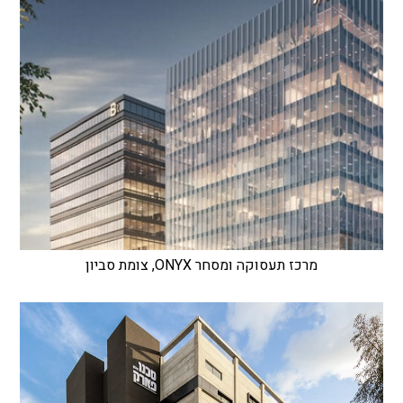
מרכז תעסוקה ומסחר ONYX, צומת סביון