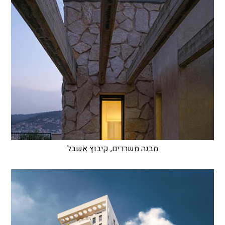
מבנה משרדים, קיבוץ אשבל