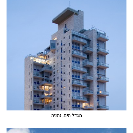
מגדל הים, נתניה