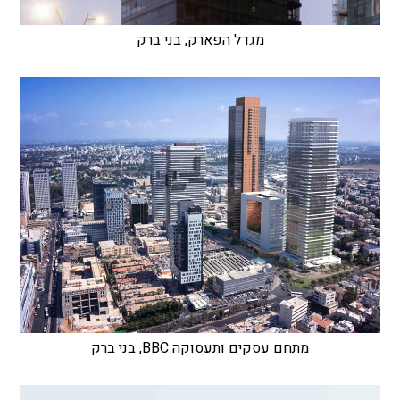
מגדל הפארק, בני ברק
מתחם עסקים ותעסוקה BBC, בני ברק