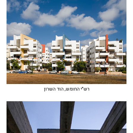
רש"י החומש, הוד השרון