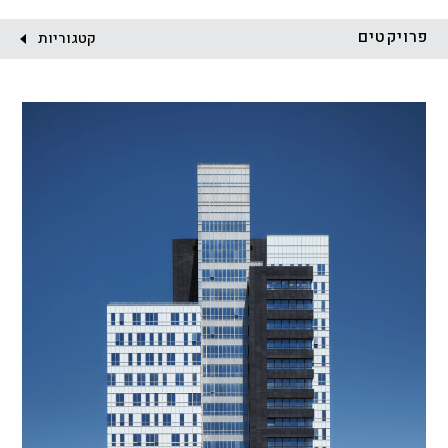
לקוח:
פרויקטים
קטגוריות
הכל
התחדשות עירונית
מגדלים
מגורים
מסחר ומשרדים
ציבורי