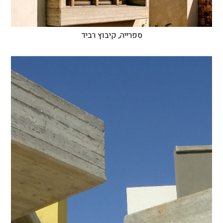
ספרייה, קיבוץ רביד