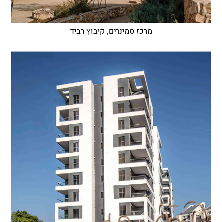
מרכז סמינרים, קיבוץ רביד