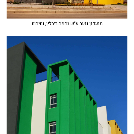
מועדון נוער ע"ש נחמה ריבלין, נתיבות