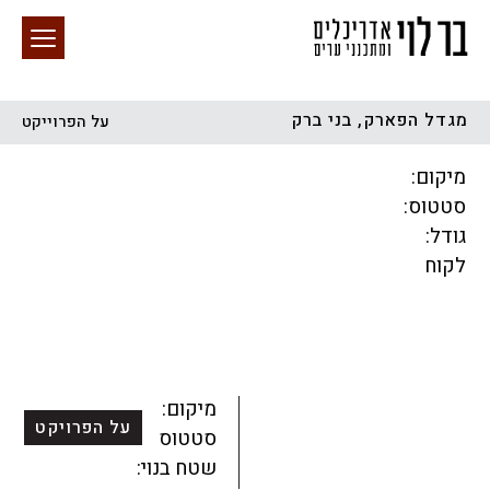
מגדל הפארק, בני ברק
על הפרוייקט
חיפוש באתר
מיקום:
סטטוס:
גודל:
לקוח
הכל
התחדשות עירונית
מגדלים
מגורים
מסחר ומשרדים
ציבורי
קהילתי
תכנון עירוני
לפי מיקום
מיקום:
על הפרויקט
סטטוס:
שטח בנוי: