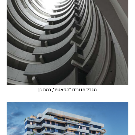
מגדל מגורים "הפאטיו", רמת גן