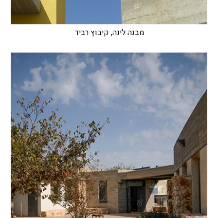
מבנה לינה, קיבוץ רביד