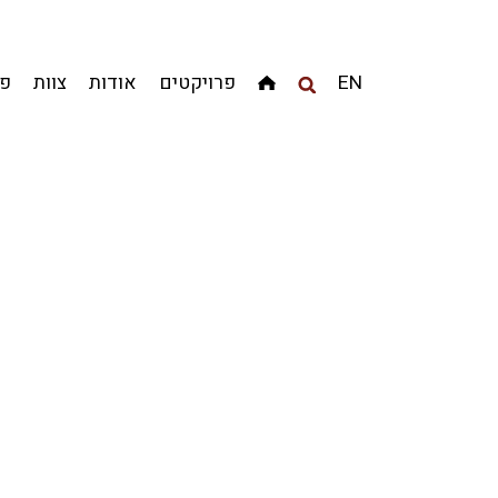
מגדלים
מגורים
מסחר ומשרדים
ציבורי
קהילתי
EN
פרויקטים
אודות
צוות
פר