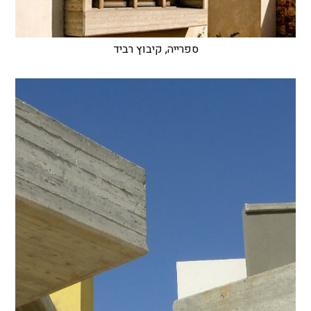
ספרייה, קיבוץ רביד