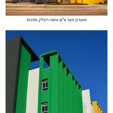
מועדון נוער ע"ש נחמה ריבלין, נתיבות