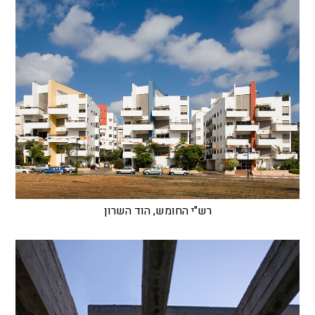
רש"י החומש, הוד השרון