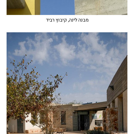
מבנה לינה, קיבוץ רביד