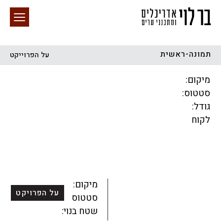
תמונה-ראשית
על הפרוייקט
חיפוש באתר
מיקום:
סטטוס:
גודל:
לקוח
הכל
התחדשות עירונית
מגדלים
מגורים
מסחר ומשרדים
ציבורי
קהילתי
תכנון עירוני
לפי מיקום
מיקום:
על הפרויקט
סטטוס:
שטח בנוי: