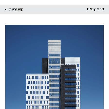
לקוח:
פרויקטים
קטגוריות
הכל
התחדשות עירונית
מגדלים
מגורים
מסחר ומשרדים
ציבורי