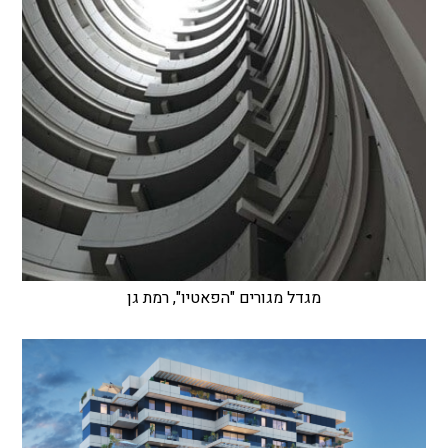
מגדל מגורים "הפאטיו", רמת גן