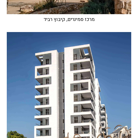
מרכז סמינרים, קיבוץ רביד