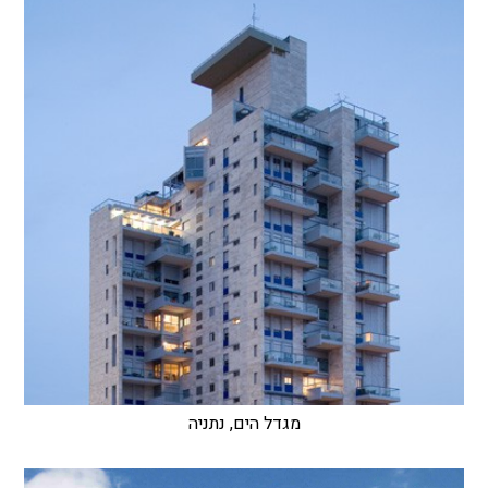
מגדל הים, נתניה