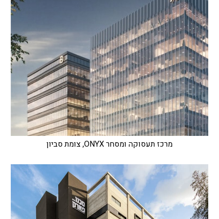
מרכז תעסוקה ומסחר ONYX, צומת סביון