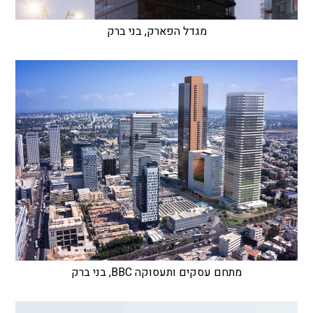
מגדל הפארק, בני ברק
מתחם עסקים ותעסוקה BBC, בני ברק