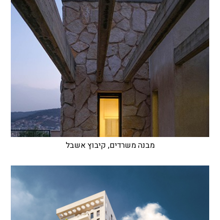
מבנה משרדים, קיבוץ אשבל