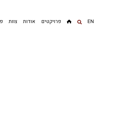
מגדלים
מגורים
מסחר ומשרדים
ציבורי
קהילתי
EN
פרויקטים
אודות
צוות
פר