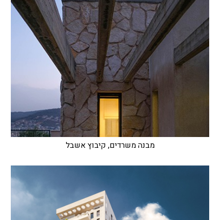
מבנה משרדים, קיבוץ אשבל