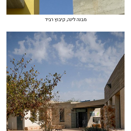
מבנה לינה, קיבוץ רביד