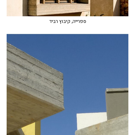
ספרייה, קיבוץ רביד