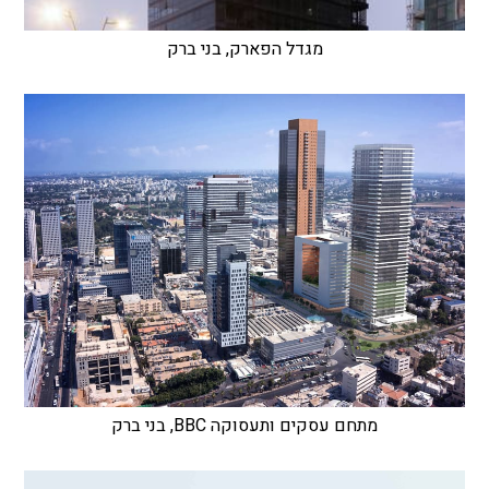
מגדל הפארק, בני ברק
מתחם עסקים ותעסוקה BBC, בני ברק