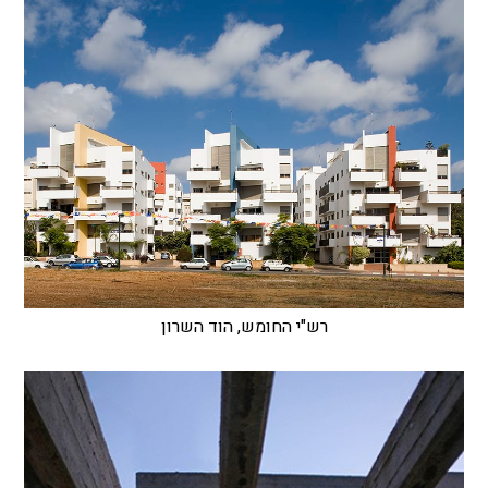
רש"י החומש, הוד השרון