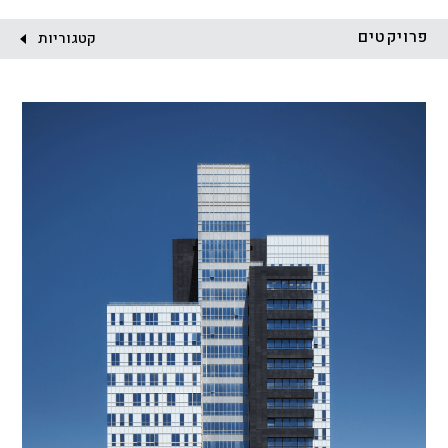
לקוח:
פרויקטים
קטגוריות
הכל
התחדשות עירונית
מגדלים
מגורים
מסחר ומשרדים
ציבורי