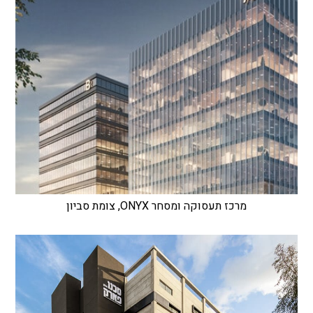
מרכז תעסוקה ומסחר ONYX, צומת סביון