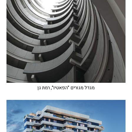
מגדל מגורים "הפאטיו", רמת גן