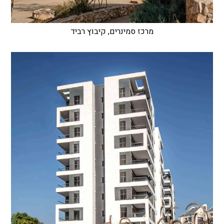
מרכז סמינרים, קיבוץ רביד