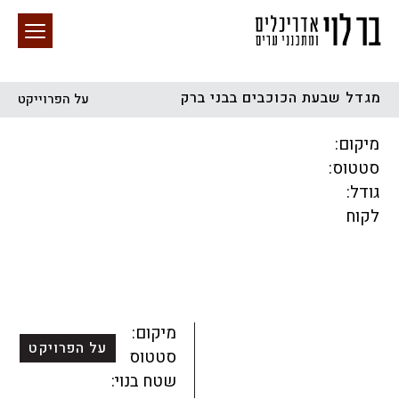
מגדל שבעת הכוכבים בבני ברק
על הפרוייקט
חיפוש באתר
מיקום:
סטטוס:
גודל:
לקוח
הכל
התחדשות עירונית
מגדלים
מגורים
מסחר ומשרדים
ציבורי
קהילתי
תכנון עירוני
לפי מיקום
מיקום:
על הפרויקט
סטטוס:
שטח בנוי: