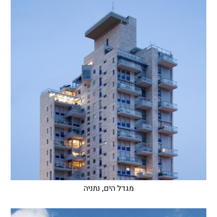
מגדל הים, נתניה