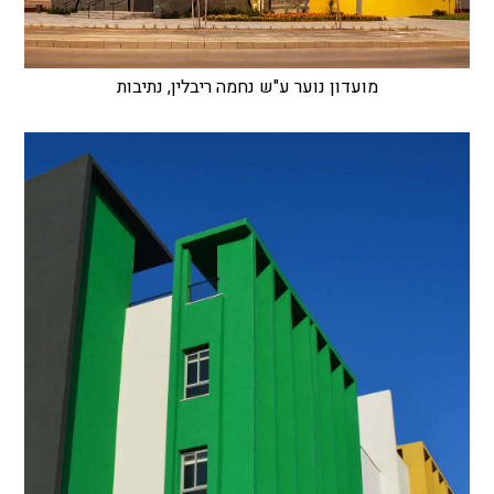
מועדון נוער ע"ש נחמה ריבלין, נתיבות