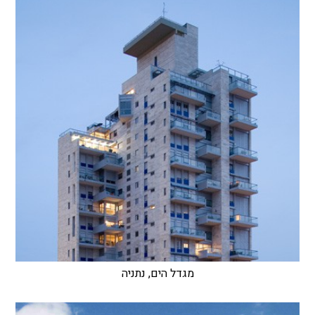
מגדל הים, נתניה