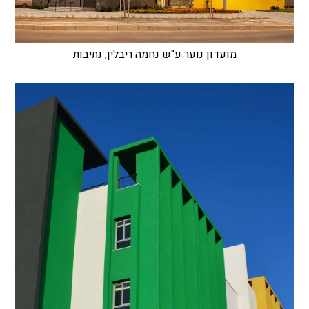
מועדון נוער ע"ש נחמה ריבלין, נתיבות