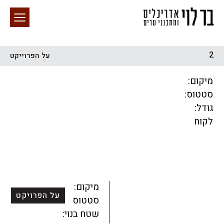
2
על הפרוייקט
חיפוש באתר
מיקום:
סטטוס:
גודל:
לקוח
הכל
התחדשות עירונית
מגדלים
מגורים
מסחר ומשרדים
ציבורי
קהילתי
תכנון עירוני
לפי מיקום
מיקום:
על הפרויקט
סטטוס:
שטח בנוי: