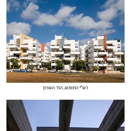
רש"י החומש, הוד השרון