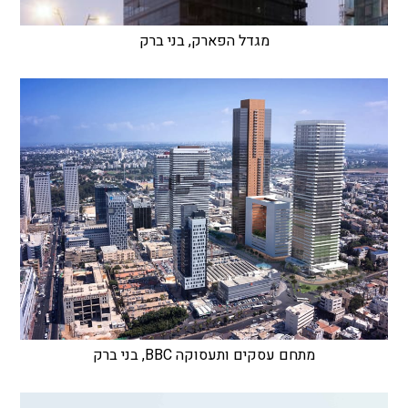
מגדל הפארק, בני ברק
מתחם עסקים ותעסוקה BBC, בני ברק