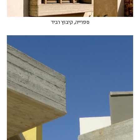
ספרייה, קיבוץ רביד