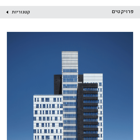
לקוח:
פרויקטים
קטגוריות
הכל
התחדשות עירונית
מגדלים
מגורים
מסחר ומשרדים
ציבורי