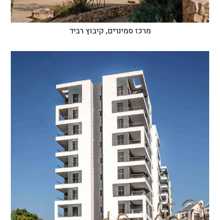
מרכז סמינרים, קיבוץ רביד