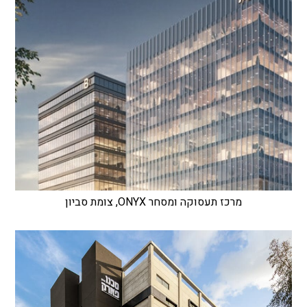
מרכז תעסוקה ומסחר ONYX, צומת סביון