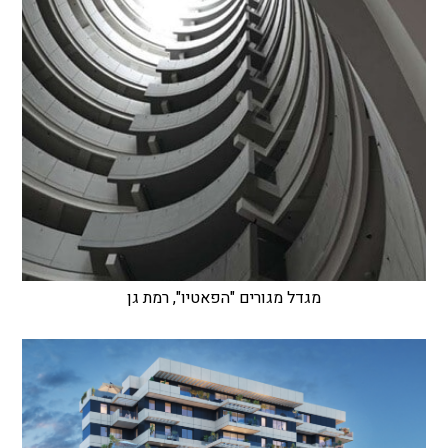
מגדל מגורים "הפאטיו", רמת גן