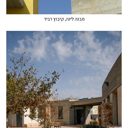
מבנה לינה, קיבוץ רביד