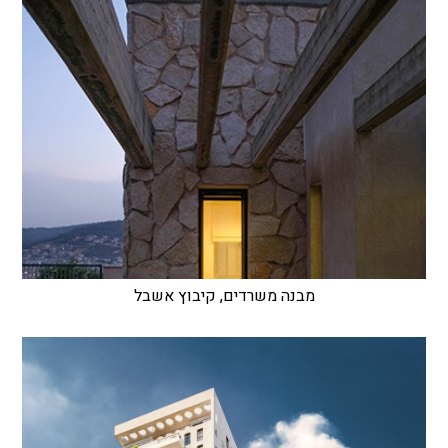
מבנה משרדים, קיבוץ אשבל