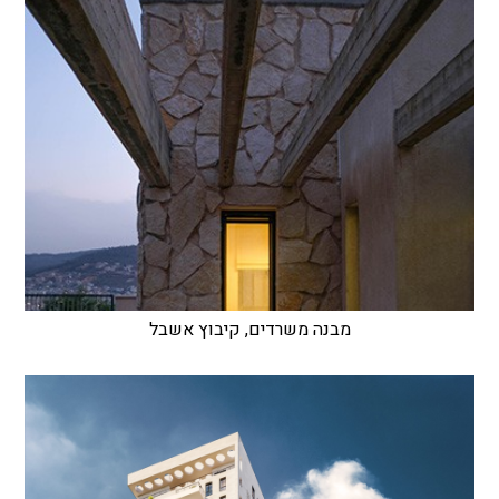
מבנה משרדים, קיבוץ אשבל