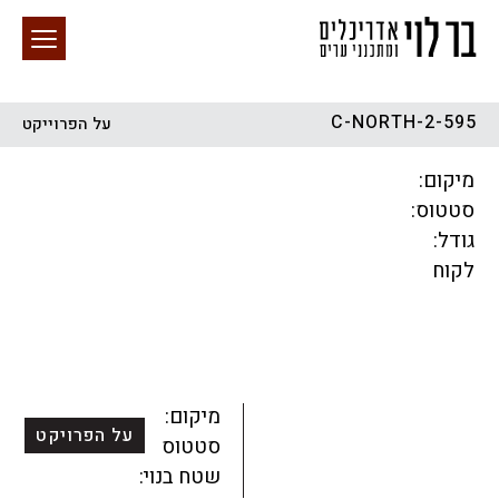
595-C-NORTH-2
על הפרוייקט
חיפוש באתר
מיקום:
סטטוס:
גודל:
לקוח
הכל
התחדשות עירונית
מגדלים
מגורים
מסחר ומשרדים
ציבורי
קהילתי
תכנון עירוני
לפי מיקום
מיקום:
על הפרויקט
סטטוס:
שטח בנוי: