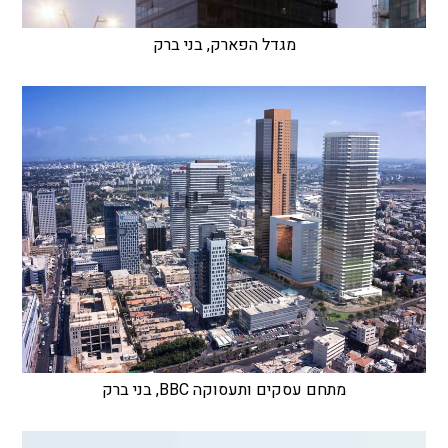
מגדל הפארק, בני ברק
מתחם עסקים ותעסוקה BBC, בני ברק