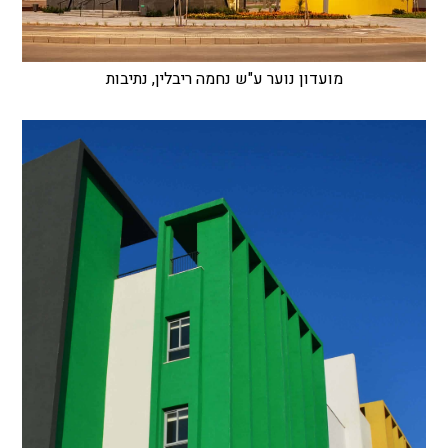
מועדון נוער ע"ש נחמה ריבלין, נתיבות