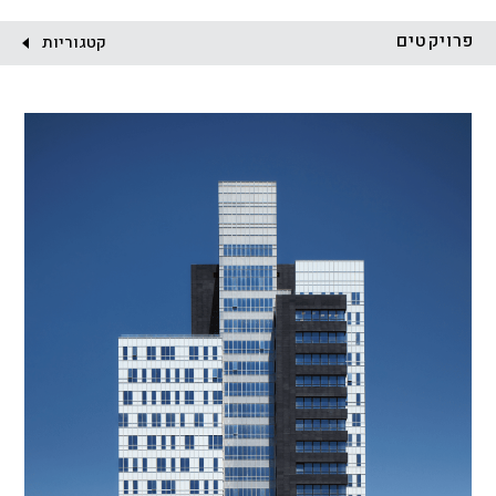
לקוח:
פרויקטים
קטגוריות
הכל
התחדשות עירונית
מגדלים
מגורים
מסחר ומשרדים
ציבורי