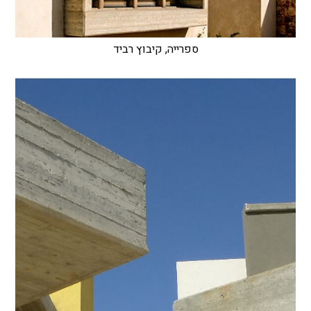
ספרייה, קיבוץ רביד