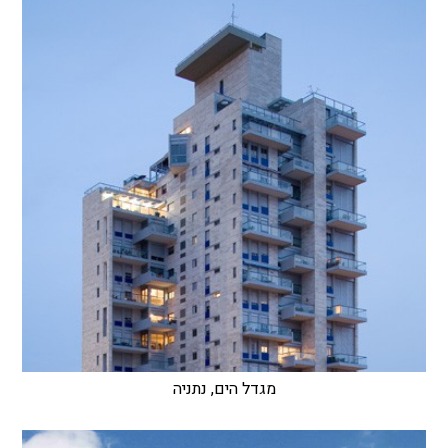
מגדל הים, נתניה