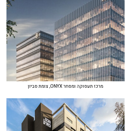
מרכז תעסוקה ומסחר ONYX, צומת סביון