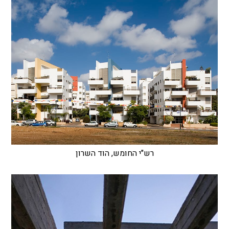
רש"י החומש, הוד השרון