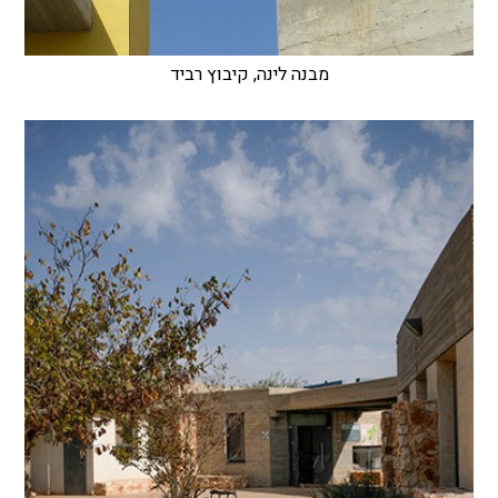
מבנה לינה, קיבוץ רביד