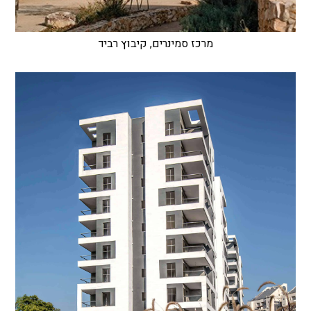
מרכז סמינרים, קיבוץ רביד