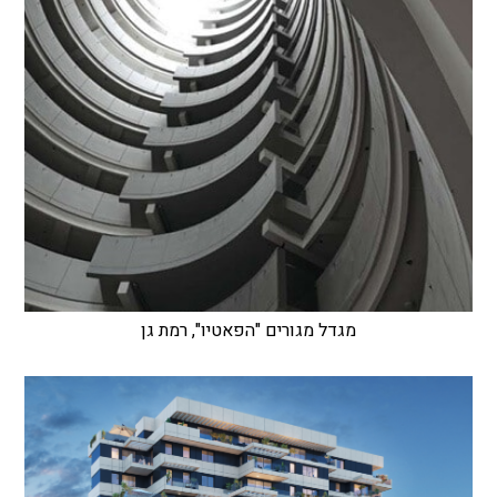
מגדל מגורים "הפאטיו", רמת גן