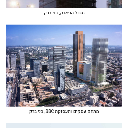
מגדל הפארק, בני ברק
מתחם עסקים ותעסוקה BBC, בני ברק