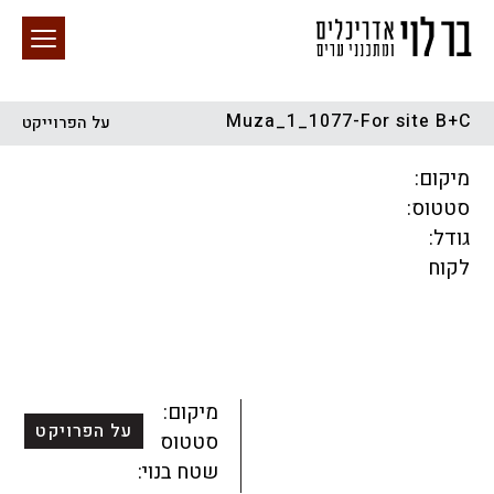
Muza_1_1077-For site B+C
על הפרוייקט
חיפוש באתר
מיקום:
סטטוס:
גודל:
לקוח
הכל
התחדשות עירונית
מגדלים
מגורים
מסחר ומשרדים
ציבורי
קהילתי
תכנון עירוני
לפי מיקום
מיקום:
על הפרויקט
סטטוס:
שטח בנוי: