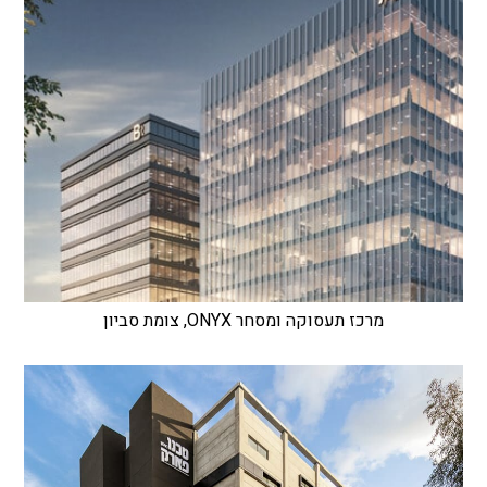
מרכז תעסוקה ומסחר ONYX, צומת סביון