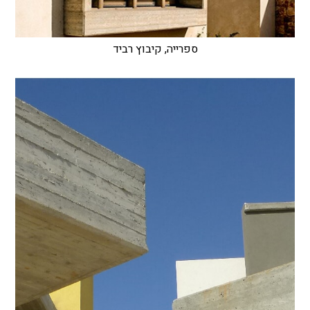
ספרייה, קיבוץ רביד