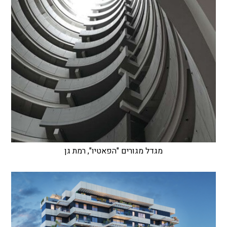
מגדל מגורים "הפאטיו", רמת גן