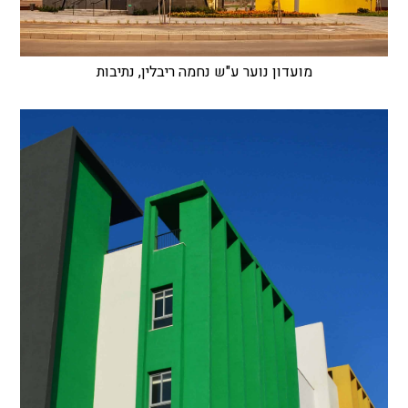
מועדון נוער ע"ש נחמה ריבלין, נתיבות