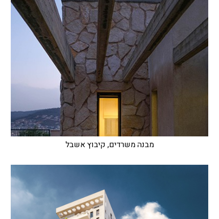
מבנה משרדים, קיבוץ אשבל