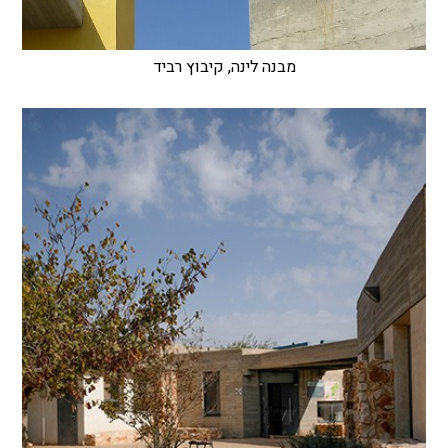
מבנה לינה, קיבוץ רביד