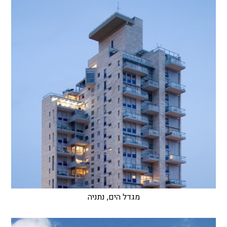
מגדל הים, נתניה