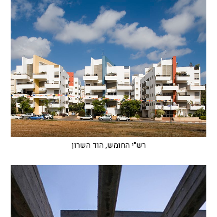
רש"י החומש, הוד השרון