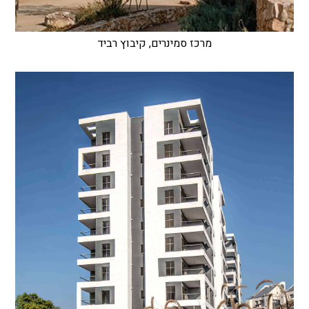
מרכז סמינרים, קיבוץ רביד