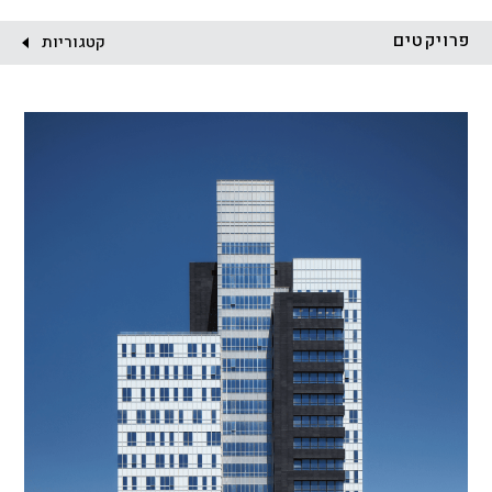
לקוח:
פרויקטים
קטגוריות
הכל
התחדשות עירונית
מגדלים
מגורים
מסחר ומשרדים
ציבורי