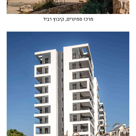
מרכז סמינרים, קיבוץ רביד