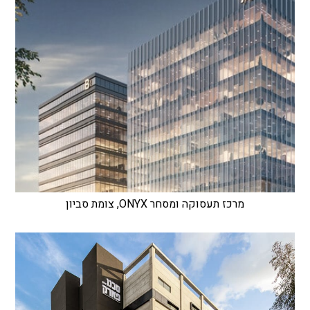
מרכז תעסוקה ומסחר ONYX, צומת סביון