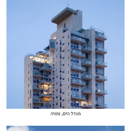
מגדל הים, נתניה