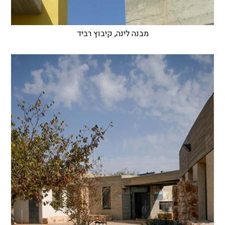
מבנה לינה, קיבוץ רביד