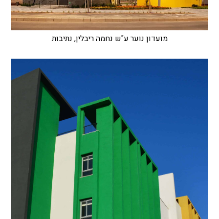
מועדון נוער ע"ש נחמה ריבלין, נתיבות