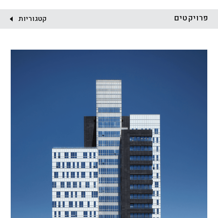
לקוח:
פרויקטים
קטגוריות
הכל
התחדשות עירונית
מגדלים
מגורים
מסחר ומשרדים
ציבורי