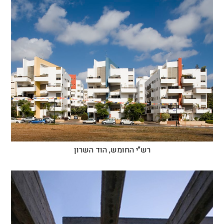
רש"י החומש, הוד השרון