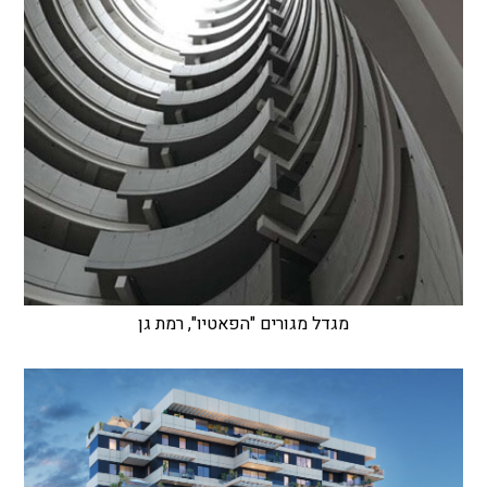
מגדל מגורים "הפאטיו", רמת גן