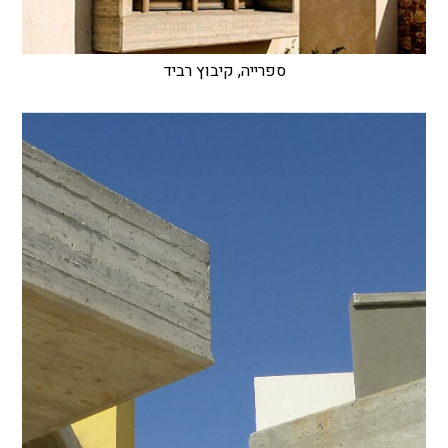
ספרייה, קיבוץ רביד