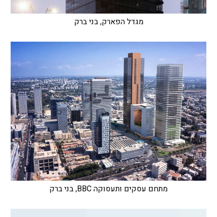
מגדל הפארק, בני ברק
מתחם עסקים ותעסוקה BBC, בני ברק