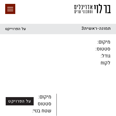
תמונה-ראשית3
על הפרוייקט
חיפוש באתר
מיקום:
סטטוס:
גודל:
לקוח
הכל
התחדשות עירונית
מגדלים
מגורים
מסחר ומשרדים
ציבורי
קהילתי
תכנון עירוני
לפי מיקום
מיקום:
על הפרויקט
סטטוס:
שטח בנוי: