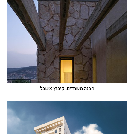
מבנה משרדים, קיבוץ אשבל