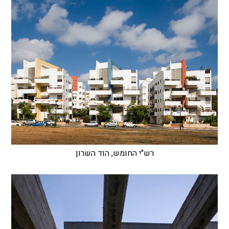
רש"י החומש, הוד השרון