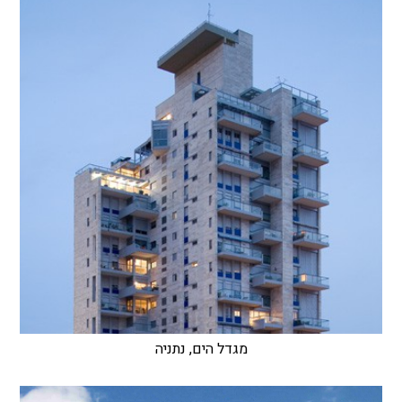
מגדל הים, נתניה