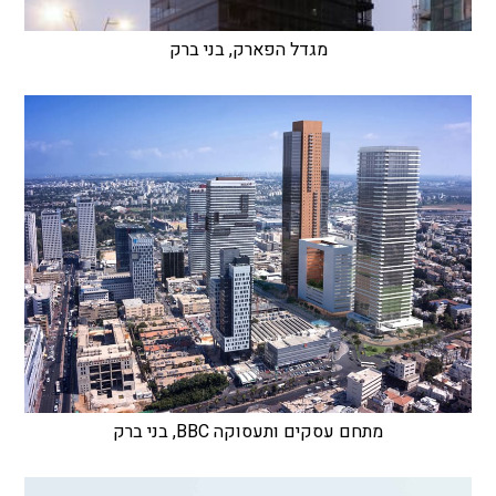
מגדל הפארק, בני ברק
מתחם עסקים ותעסוקה BBC, בני ברק