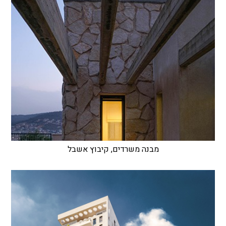
מבנה משרדים, קיבוץ אשבל