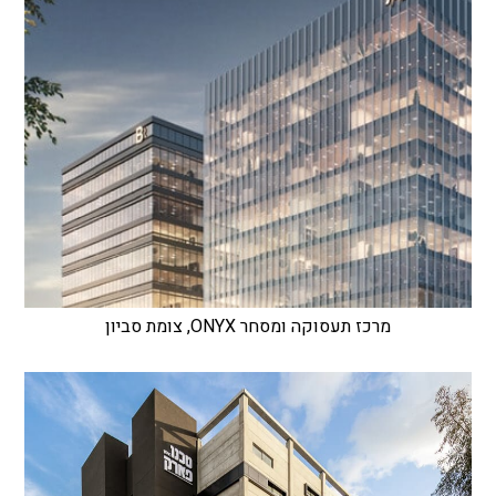
מרכז תעסוקה ומסחר ONYX, צומת סביון