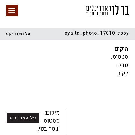
eyalta_photo_17010-copy
על הפרוייקט
חיפוש באתר
מיקום:
סטטוס:
גודל:
לקוח
הכל
התחדשות עירונית
מגדלים
מגורים
מסחר ומשרדים
ציבורי
קהילתי
תכנון עירוני
לפי מיקום
מיקום:
על הפרויקט
סטטוס:
שטח בנוי: