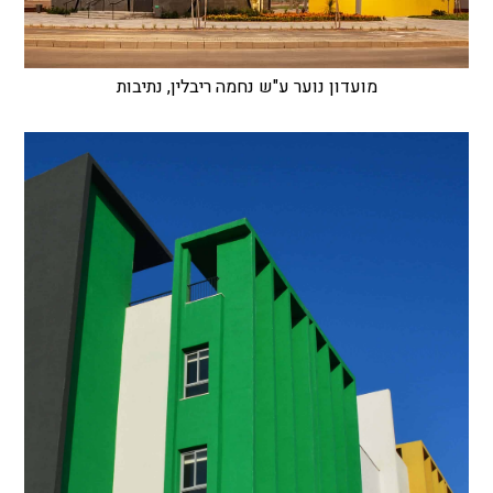
מועדון נוער ע"ש נחמה ריבלין, נתיבות