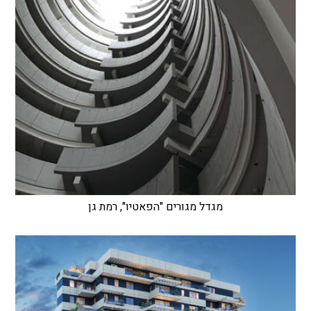
מגדל מגורים "הפאטיו", רמת גן