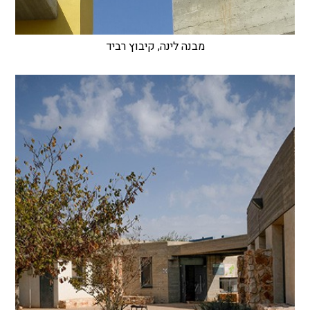
מבנה לינה, קיבוץ רביד