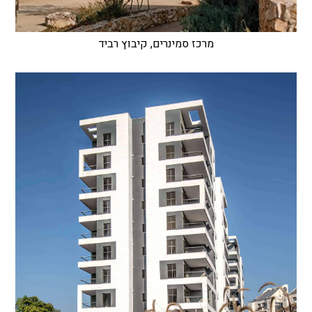
מרכז סמינרים, קיבוץ רביד