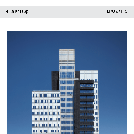
לקוח:
פרויקטים
קטגוריות
הכל
התחדשות עירונית
מגדלים
מגורים
מסחר ומשרדים
ציבורי