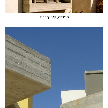
ספרייה, קיבוץ רביד