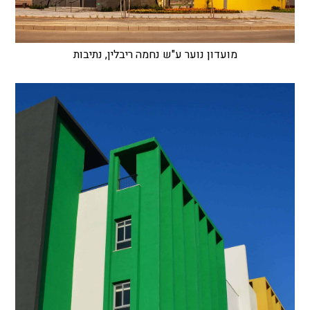
מועדון נוער ע"ש נחמה ריבלין, נתיבות