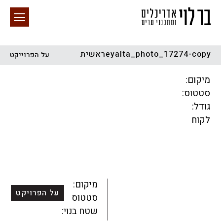
eyalta_photo_17274-copyראשית
על הפרוייקט
חיפוש באתר
מיקום:
סטטוס:
גודל:
לקוח
הכל
התחדשות עירונית
מגדלים
מגורים
מסחר ומשרדים
ציבורי
קהילתי
תכנון עירוני
לפי מיקום
מיקום:
על הפרויקט
סטטוס:
שטח בנוי: