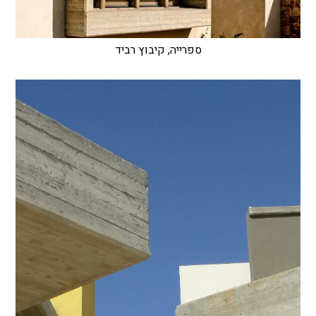
ספרייה, קיבוץ רביד