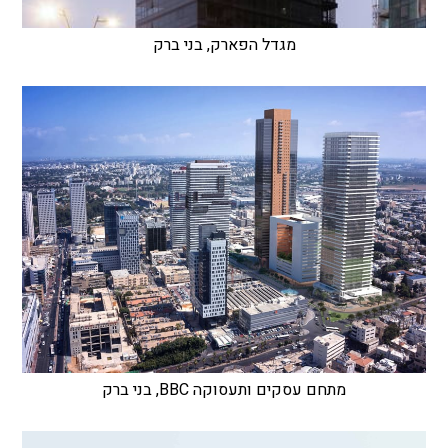
מגדל הפארק, בני ברק
מתחם עסקים ותעסוקה BBC, בני ברק