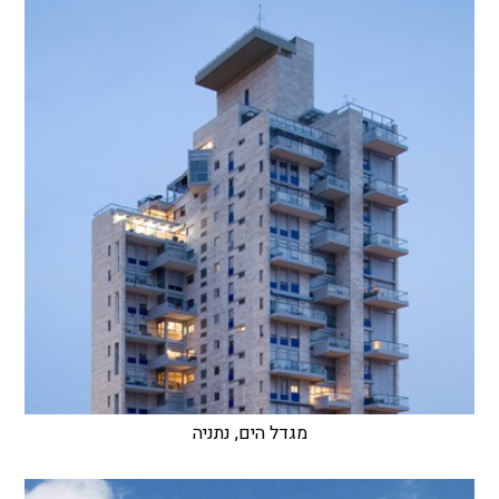
מגדל הים, נתניה