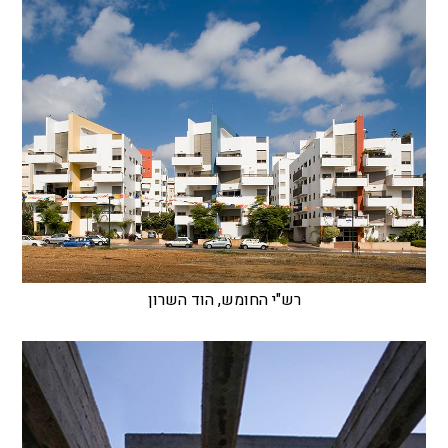
רש"י החומש, הוד השרון