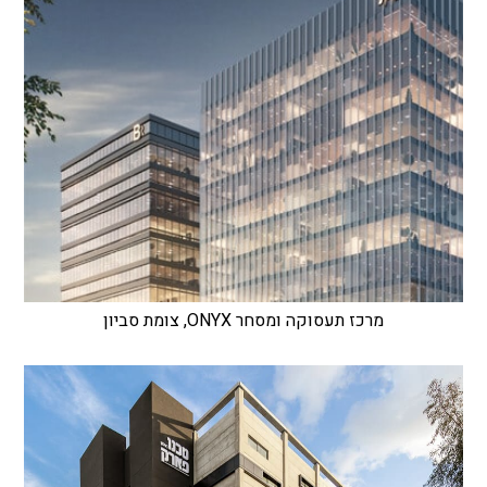
מרכז תעסוקה ומסחר ONYX, צומת סביון