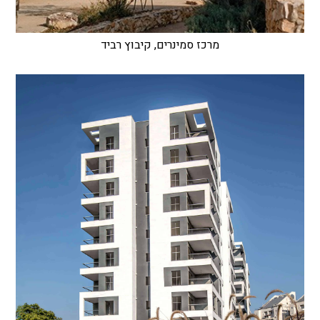
מרכז סמינרים, קיבוץ רביד