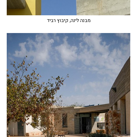
מבנה לינה, קיבוץ רביד