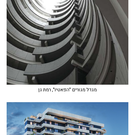
מגדל מגורים "הפאטיו", רמת גן