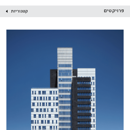
לקוח:
פרויקטים
קטגוריות
הכל
התחדשות עירונית
מגדלים
מגורים
מסחר ומשרדים
ציבורי