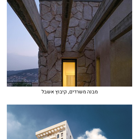
מבנה משרדים, קיבוץ אשבל