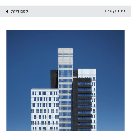
לקוח:
פרויקטים
קטגוריות
הכל
התחדשות עירונית
מגדלים
מגורים
מסחר ומשרדים
ציבורי