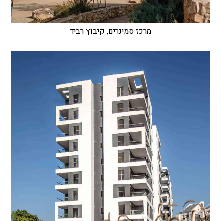
מרכז סמינרים, קיבוץ רביד