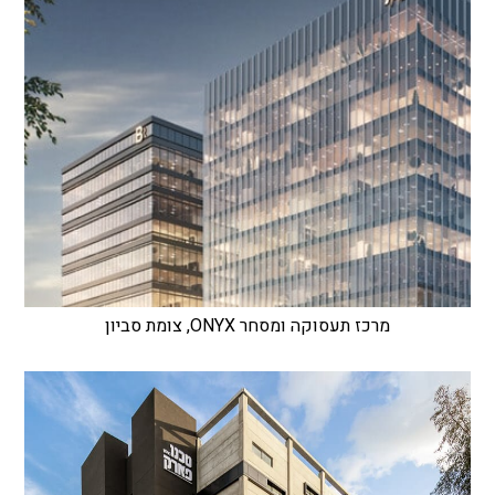
מרכז תעסוקה ומסחר ONYX, צומת סביון