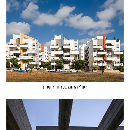
רש"י החומש, הוד השרון