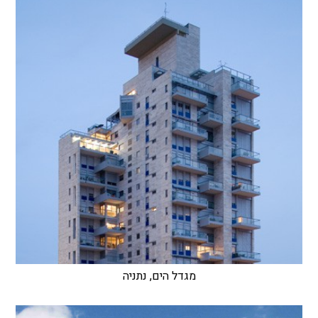
מגדל הים, נתניה