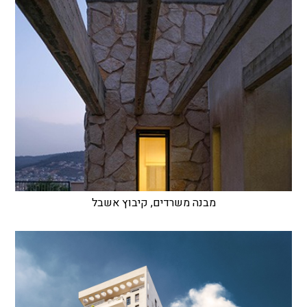
מבנה משרדים, קיבוץ אשבל