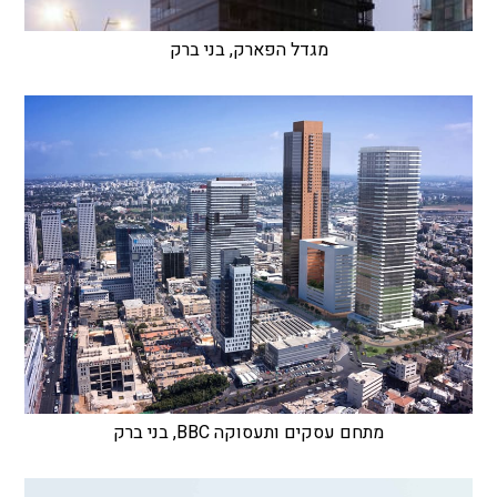
מגדל הפארק, בני ברק
מתחם עסקים ותעסוקה BBC, בני ברק