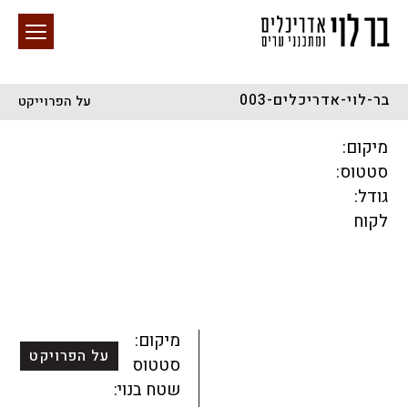
בר-לוי-אדריכלים-003
על הפרוייקט
חיפוש באתר
מיקום:
סטטוס:
גודל:
לקוח
הכל
התחדשות עירונית
מגדלים
מגורים
מסחר ומשרדים
ציבורי
קהילתי
תכנון עירוני
לפי מיקום
מיקום:
על הפרויקט
סטטוס:
שטח בנוי: