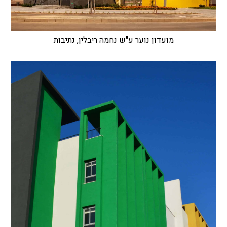
מועדון נוער ע"ש נחמה ריבלין, נתיבות