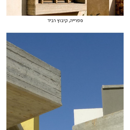
ספרייה, קיבוץ רביד