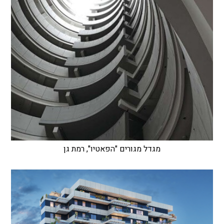
מגדל מגורים "הפאטיו", רמת גן