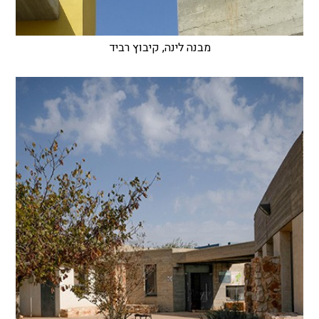
מבנה לינה, קיבוץ רביד