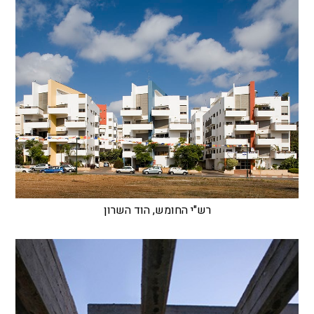
רש"י החומש, הוד השרון