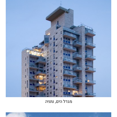
מגדל הים, נתניה