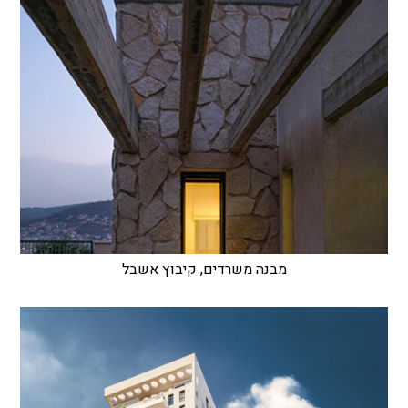
מבנה משרדים, קיבוץ אשבל