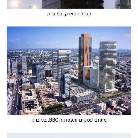
מגדל הפארק, בני ברק
מתחם עסקים ותעסוקה BBC, בני ברק