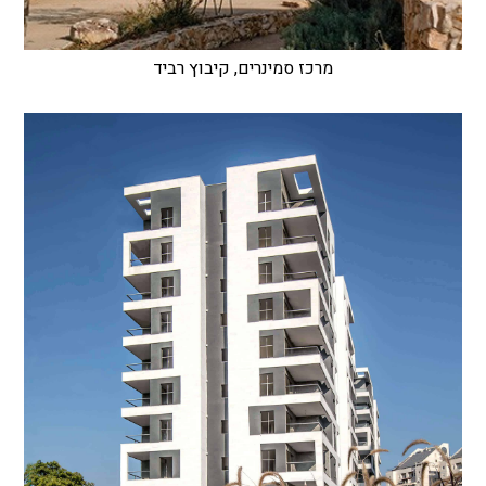
מרכז סמינרים, קיבוץ רביד