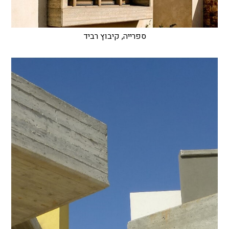
ספרייה, קיבוץ רביד