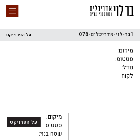
1בר-לוי-אדריכלים-078
על הפרוייקט
חיפוש באתר
מיקום:
סטטוס:
גודל:
לקוח
הכל
התחדשות עירונית
מגדלים
מגורים
מסחר ומשרדים
ציבורי
קהילתי
תכנון עירוני
לפי מיקום
מיקום:
על הפרויקט
סטטוס:
שטח בנוי: