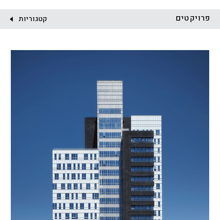
לקוח:
פרויקטים
קטגוריות
הכל
התחדשות עירונית
מגדלים
מגורים
מסחר ומשרדים
ציבורי