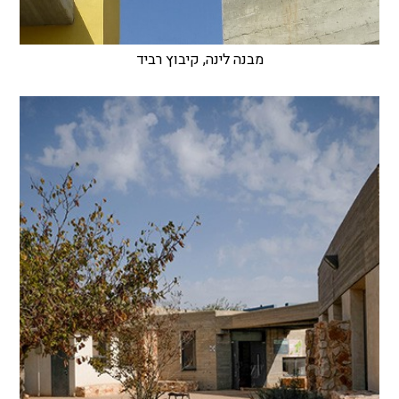
מבנה לינה, קיבוץ רביד