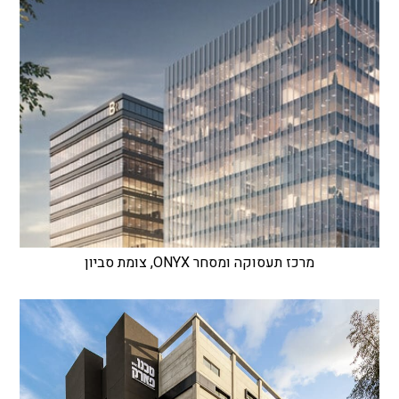
מרכז תעסוקה ומסחר ONYX, צומת סביון