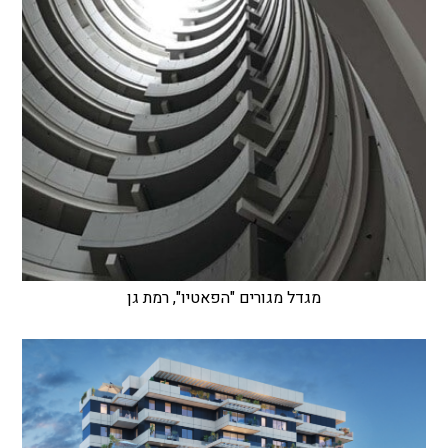
מגדל מגורים "הפאטיו", רמת גן