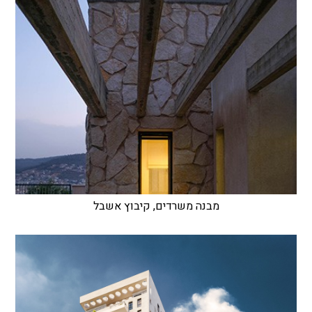
מבנה משרדים, קיבוץ אשבל