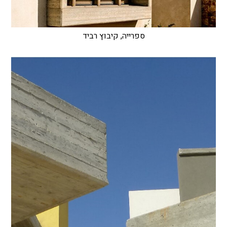
ספרייה, קיבוץ רביד