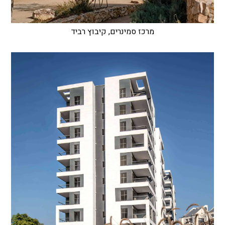
מרכז סמינרים, קיבוץ רביד