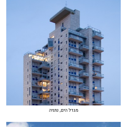
מגדל הים, נתניה