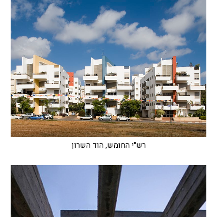
רש"י החומש, הוד השרון