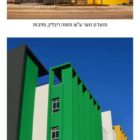
מועדון נוער ע"ש נחמה ריבלין, נתיבות