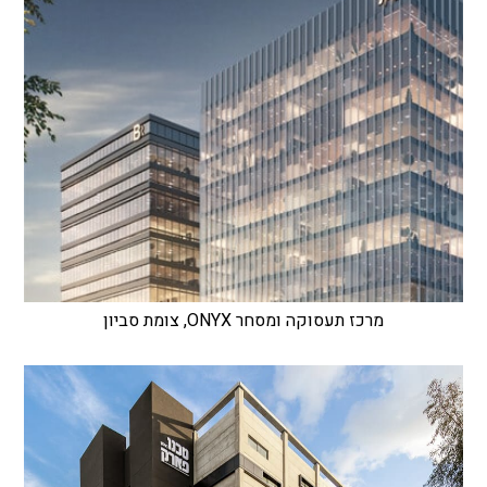
מרכז תעסוקה ומסחר ONYX, צומת סביון