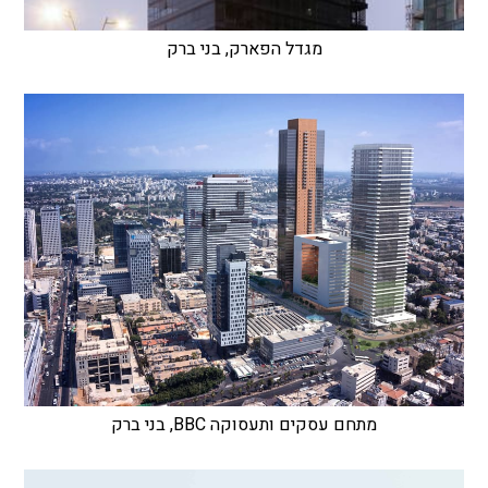
מגדל הפארק, בני ברק
מתחם עסקים ותעסוקה BBC, בני ברק