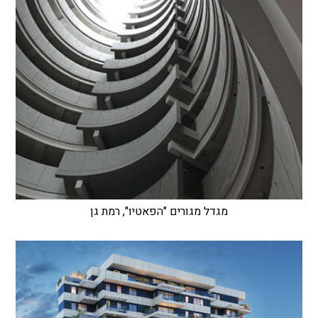
מגדל מגורים "הפאטיו", רמת גן