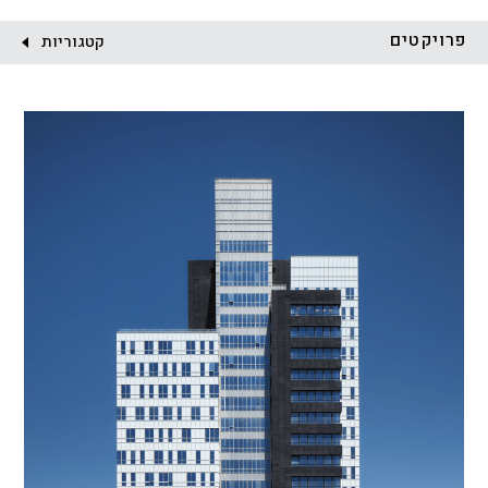
לקוח:
פרויקטים
קטגוריות
הכל
התחדשות עירונית
מגדלים
מגורים
מסחר ומשרדים
ציבורי