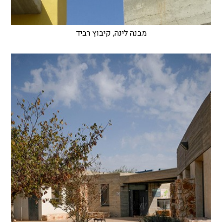
מבנה לינה, קיבוץ רביד