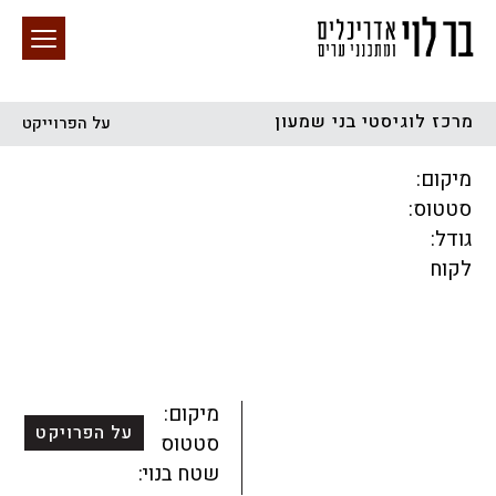
מרכז לוגיסטי בני שמעון
על הפרוייקט
חיפוש באתר
מיקום:
סטטוס:
גודל:
לקוח
הכל
התחדשות עירונית
מגדלים
מגורים
מסחר ומשרדים
ציבורי
קהילתי
תכנון עירוני
לפי מיקום
מיקום:
על הפרויקט
סטטוס:
שטח בנוי: