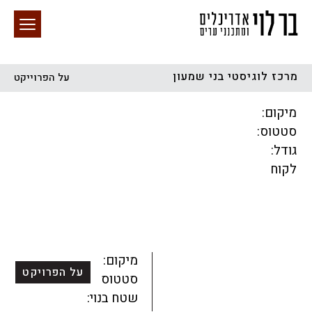
מרכז לוגיסטי בני שמעון
על הפרוייקט
חיפוש באתר
מיקום:
סטטוס:
גודל:
לקוח
הכל
התחדשות עירונית
מגדלים
מגורים
מסחר ומשרדים
ציבורי
קהילתי
תכנון עירוני
לפי מיקום
מיקום:
על הפרויקט
סטטוס:
שטח בנוי: