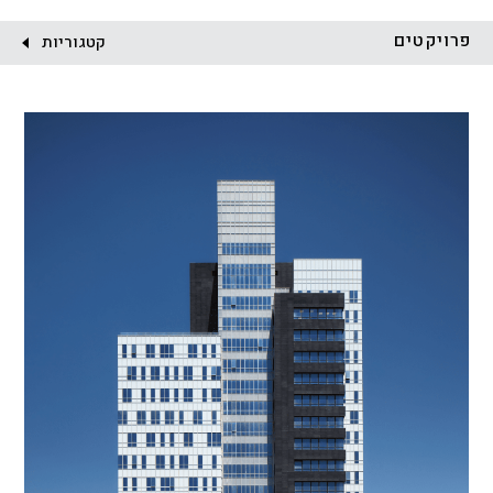
לקוח:
פרויקטים
קטגוריות
הכל
התחדשות עירונית
מגדלים
מגורים
מסחר ומשרדים
ציבורי