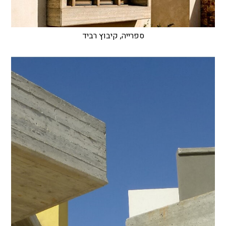
ספרייה, קיבוץ רביד