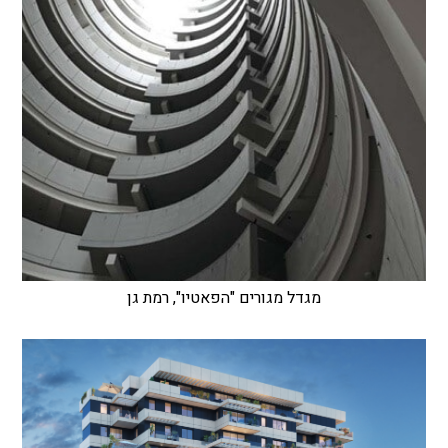
מגדל מגורים "הפאטיו", רמת גן