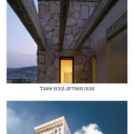
מבנה משרדים, קיבוץ אשבל