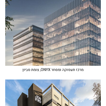
מרכז תעסוקה ומסחר ONYX, צומת סביון