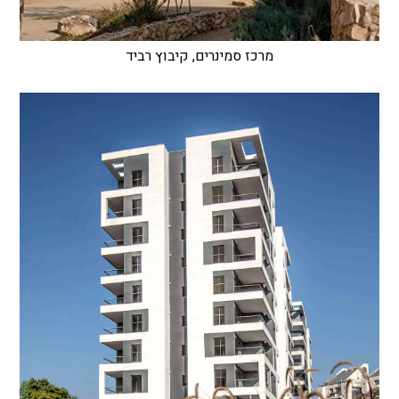
מרכז סמינרים, קיבוץ רביד