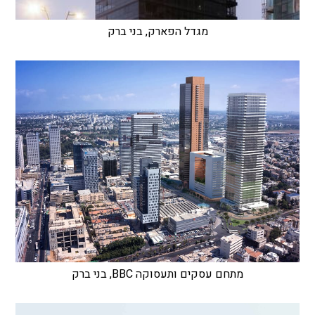
מגדל הפארק, בני ברק
מתחם עסקים ותעסוקה BBC, בני ברק