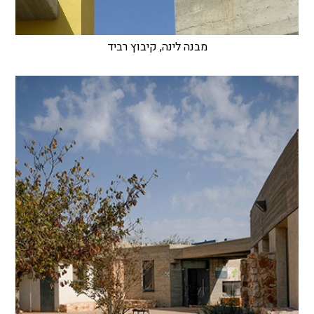
מבנה לינה, קיבוץ רביד