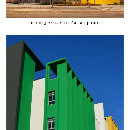
מועדון נוער ע"ש נחמה ריבלין, נתיבות