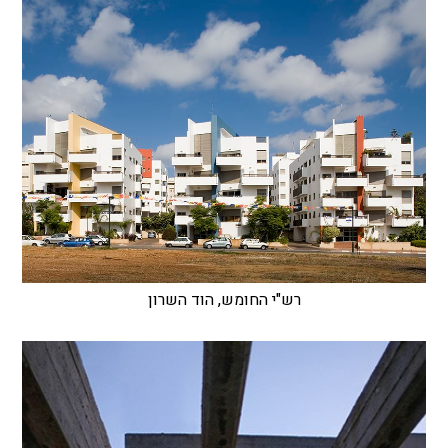
רש"י החומש, הוד השרון