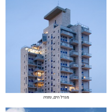
מגדל הים, נתניה