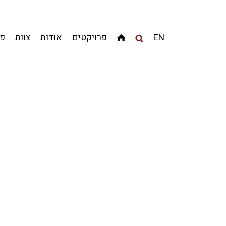
מגדלים
מגורים
מסחר ומשרדים
ציבורי
קהילתי
EN
פרויקטים
אודות
צוות
פר