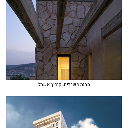
מבנה משרדים, קיבוץ אשבל