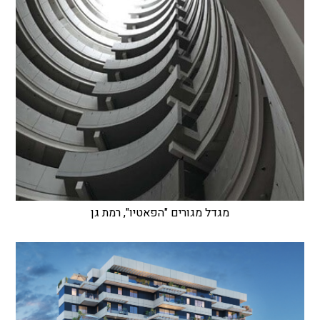
מגדל מגורים "הפאטיו", רמת גן