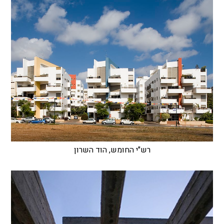
רש"י החומש, הוד השרון