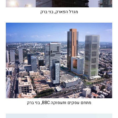
מגדל הפארק, בני ברק
מתחם עסקים ותעסוקה BBC, בני ברק