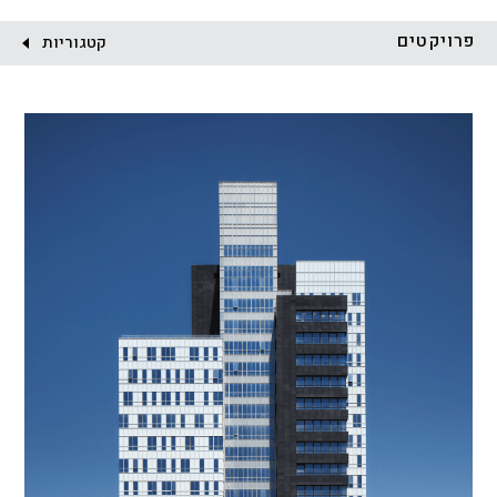
לקוח:
פרויקטים
קטגוריות
הכל
התחדשות עירונית
מגדלים
מגורים
מסחר ומשרדים
ציבורי