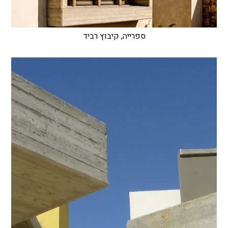
ספרייה, קיבוץ רביד