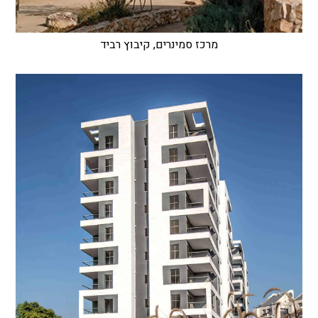
מרכז סמינרים, קיבוץ רביד