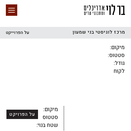
מרכז לוגיסטי בני שמעון
על הפרוייקט
חיפוש באתר
מיקום:
סטטוס:
גודל:
לקוח
הכל
התחדשות עירונית
מגדלים
מגורים
מסחר ומשרדים
ציבורי
קהילתי
תכנון עירוני
לפי מיקום
מיקום:
על הפרויקט
סטטוס:
שטח בנוי: