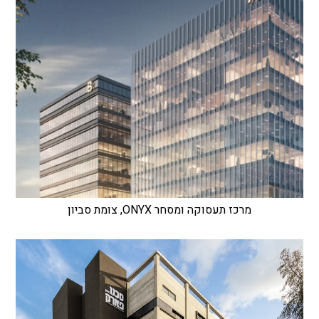
מרכז תעסוקה ומסחר ONYX, צומת סביון