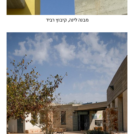
מבנה לינה, קיבוץ רביד