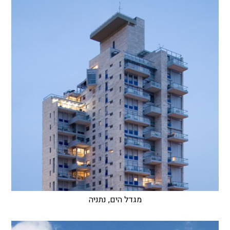
מגדל הים, נתניה