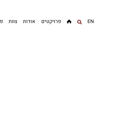
מגדלים
מגורים
מסחר ומשרדים
ציבורי
קהילתי
EN
פרויקטים
אודות
צוות
פר