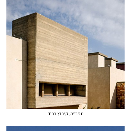
ספרייה, קיבוץ רביד