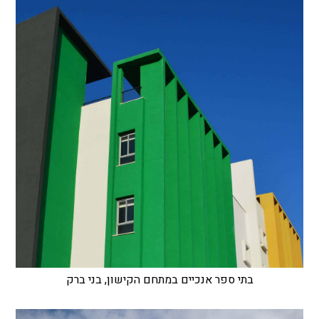
בתי ספר אנכיים במתחם הקישון, בני ברק