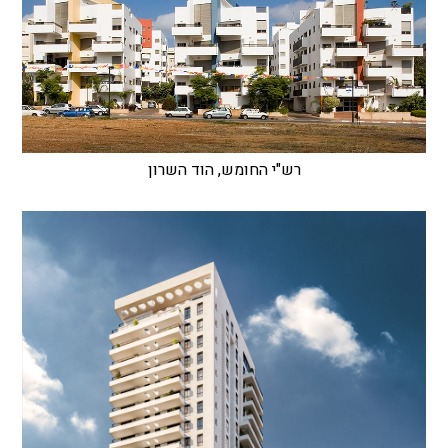
רש"י החומש, הוד השרון