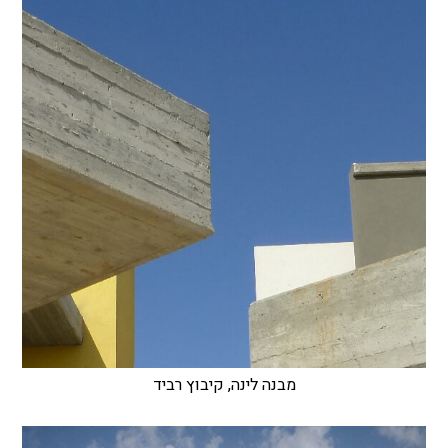
מבנה לינה, קיבוץ רביד