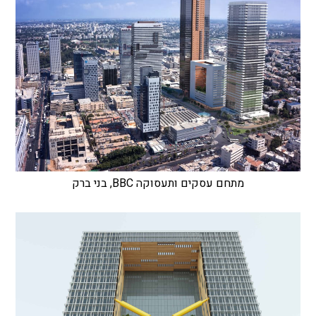
מתחם עסקים ותעסוקה BBC, בני ברק