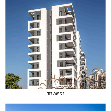
גני יער, לוד