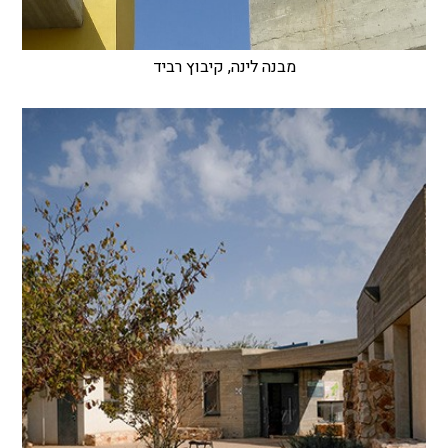
מבנה לינה, קיבוץ רביד