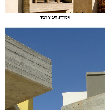
ספרייה, קיבוץ רביד