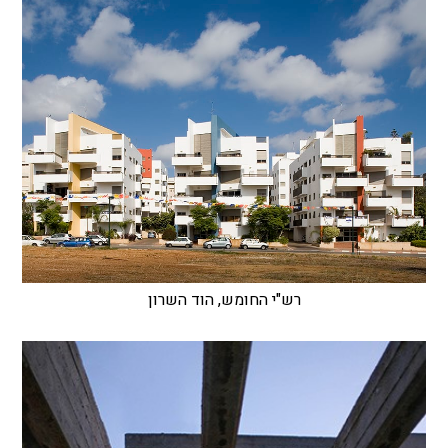
רש"י החומש, הוד השרון