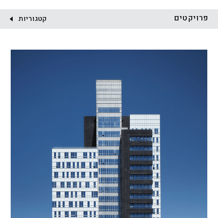
לקוח:
פרויקטים
קטגוריות
הכל
התחדשות עירונית
מגדלים
מגורים
מסחר ומשרדים
ציבורי