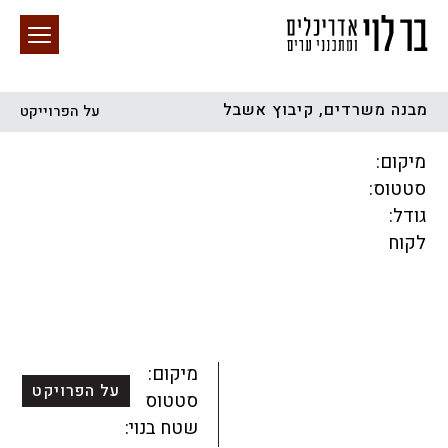
מבנה משרדים, קיבוץ אשבל
על הפרוייקט
חיפוש באתר
מיקום:
סטטוס:
גודל:
לקוח
הכל
התחדשות עירונית
מגדלים
מגורים
מסחר ומשרדים
ציבורי
קהילתי
תכנון עירוני
לפי מיקום
מיקום:
על הפרויקט
סטטוס:
שטח בנוי: