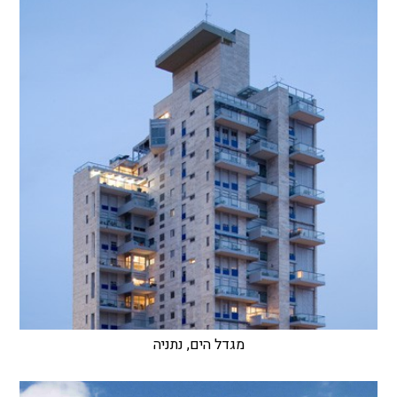
מגדל הים, נתניה