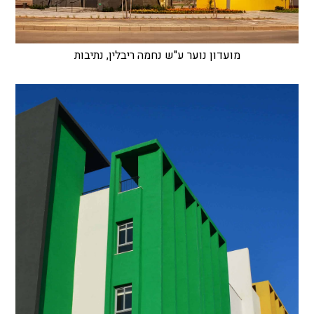
מועדון נוער ע"ש נחמה ריבלין, נתיבות