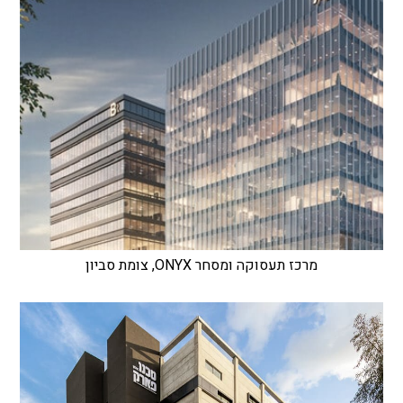
מרכז תעסוקה ומסחר ONYX, צומת סביון