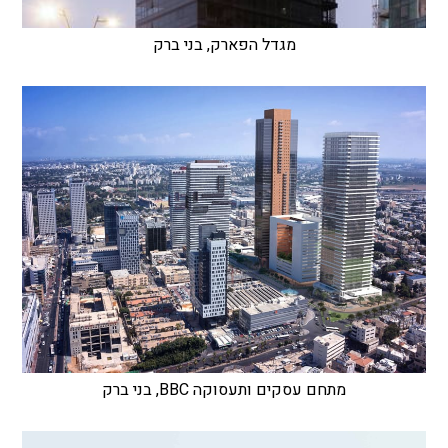
מגדל הפארק, בני ברק
מתחם עסקים ותעסוקה BBC, בני ברק