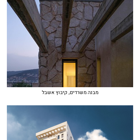
מבנה משרדים, קיבוץ אשבל