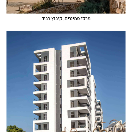
מרכז סמינרים, קיבוץ רביד