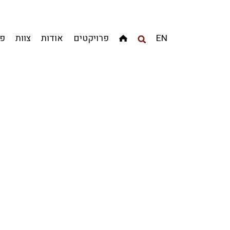
מגדלים
מגורים
מסחר ומשרדים
ציבורי
קהילתי
EN
פרויקטים
אודות
צוות
פר