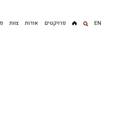
מגדלים
מגורים
מסחר ומשרדים
ציבורי
קהילתי
EN
פרויקטים
אודות
צוות
פר