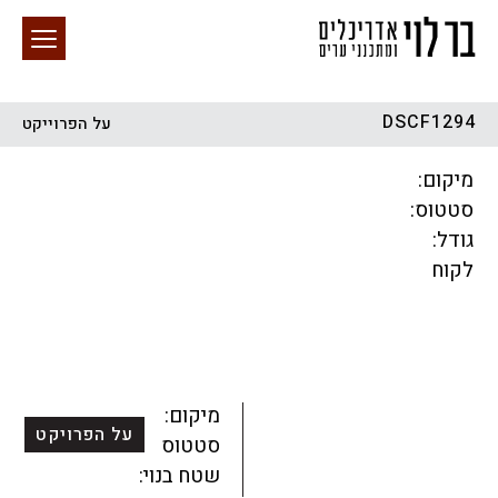
DSCF1294
על הפרוייקט
חיפוש באתר
מיקום:
סטטוס:
גודל:
לקוח
הכל
התחדשות עירונית
מגדלים
מגורים
מסחר ומשרדים
ציבורי
קהילתי
תכנון עירוני
לפי מיקום
מיקום:
על הפרויקט
סטטוס:
שטח בנוי: