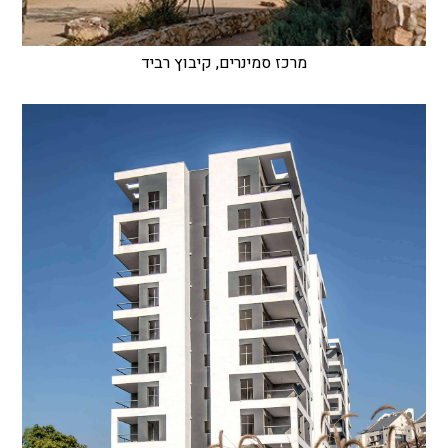
מרכז סמינרים, קיבוץ רביד