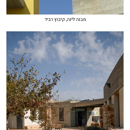
מבנה לינה, קיבוץ רביד