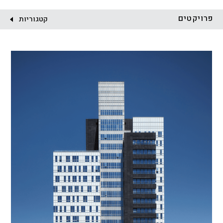
לקוח:
פרויקטים
קטגוריות
הכל
התחדשות עירונית
מגדלים
מגורים
מסחר ומשרדים
ציבורי