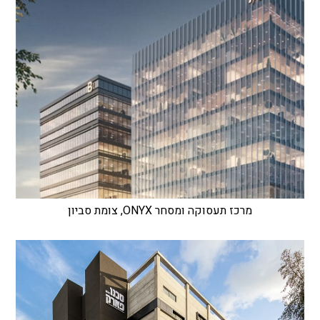
מרכז תעסוקה ומסחר ONYX, צומת סביון