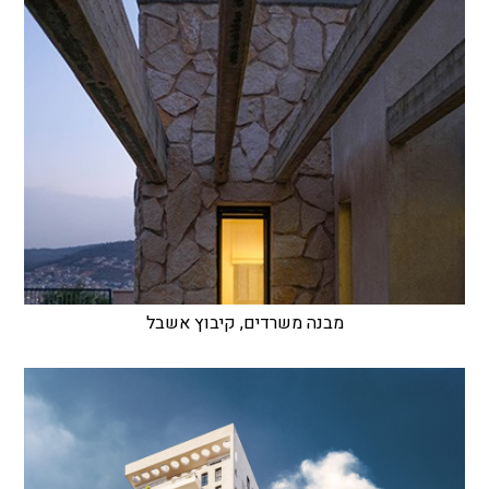
מבנה משרדים, קיבוץ אשבל