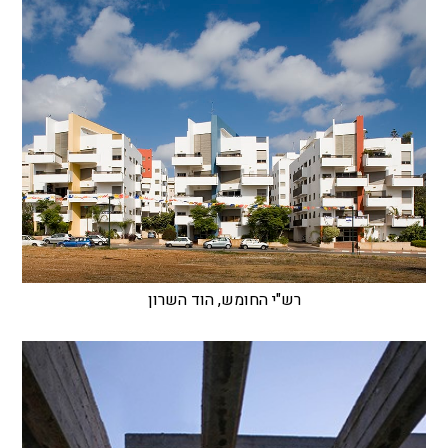
רש"י החומש, הוד השרון