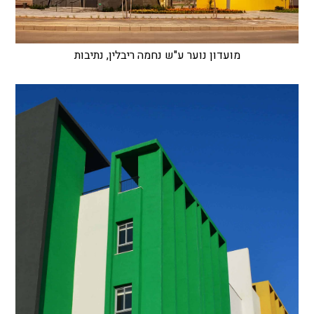
מועדון נוער ע"ש נחמה ריבלין, נתיבות