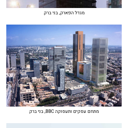
מגדל הפארק, בני ברק
מתחם עסקים ותעסוקה BBC, בני ברק