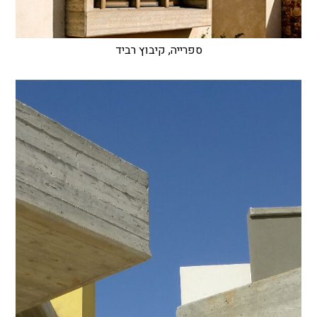
ספרייה, קיבוץ רביד