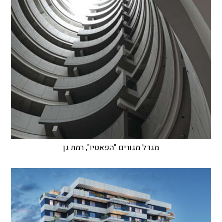
מגדל מגורים "הפאטיו", רמת גן