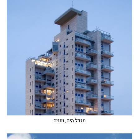
מגדל הים, נתניה