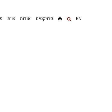
מגדלים
מגורים
מסחר ומשרדים
ציבורי
קהילתי
EN
פרויקטים
אודות
צוות
פר