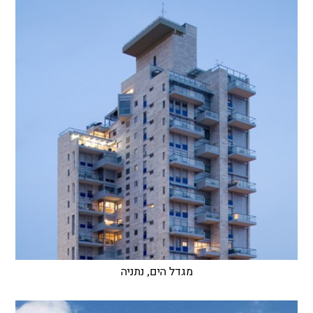
מגדל הים, נתניה