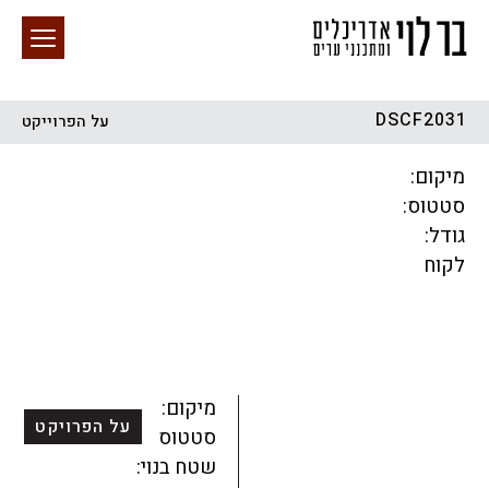
DSCF2031
על הפרוייקט
חיפוש באתר
מיקום:
סטטוס:
גודל:
לקוח
הכל
התחדשות עירונית
מגדלים
מגורים
מסחר ומשרדים
ציבורי
קהילתי
תכנון עירוני
לפי מיקום
מיקום:
על הפרויקט
סטטוס:
שטח בנוי: