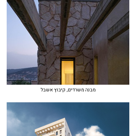
מבנה משרדים, קיבוץ אשבל