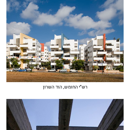
רש"י החומש, הוד השרון