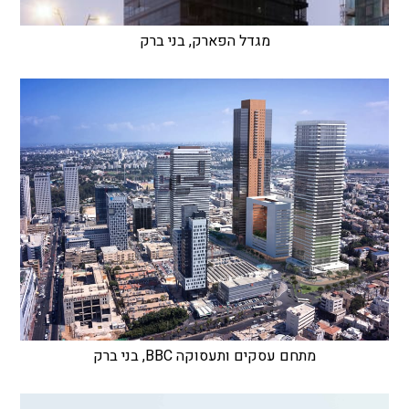
מגדל הפארק, בני ברק
מתחם עסקים ותעסוקה BBC, בני ברק