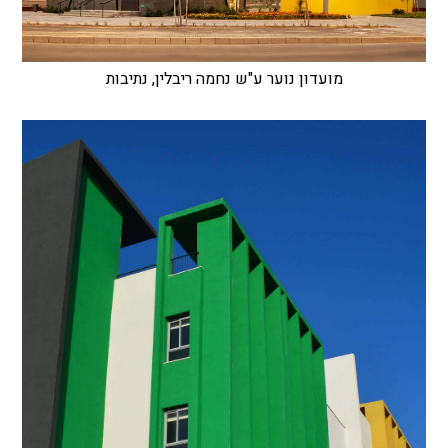
מועדון נוער ע"ש נחמה ריבלין, נתיבות