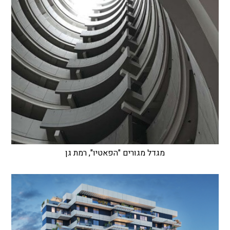
מגדל מגורים "הפאטיו", רמת גן