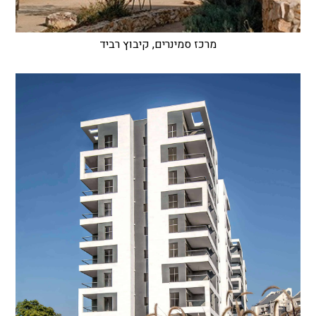
מרכז סמינרים, קיבוץ רביד