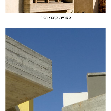
ספרייה, קיבוץ רביד