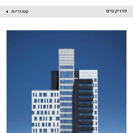
לקוח:
פרויקטים
קטגוריות
הכל
התחדשות עירונית
מגדלים
מגורים
מסחר ומשרדים
ציבורי