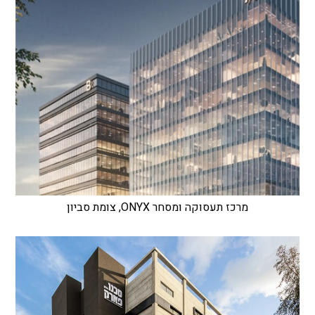
מרכז תעסוקה ומסחר ONYX, צומת סביון