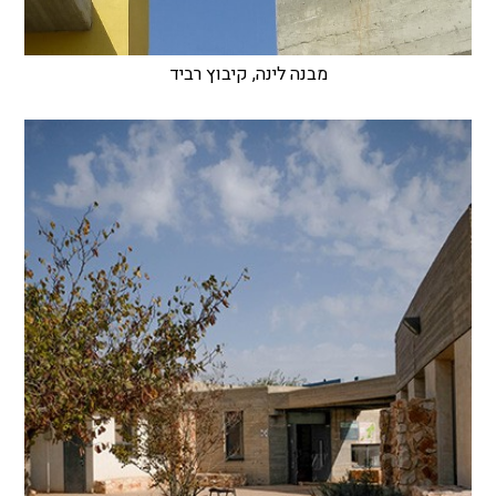
מבנה לינה, קיבוץ רביד