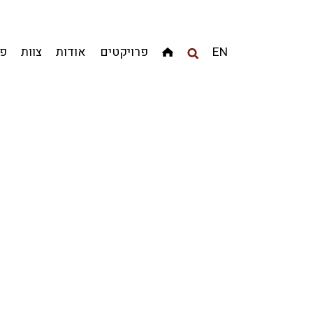
מגדלים
מגורים
מסחר ומשרדים
ציבורי
קהילתי
EN
פרויקטים
אודות
צוות
פר