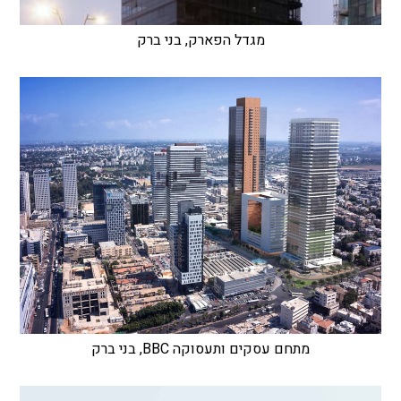
מגדל הפארק, בני ברק
מתחם עסקים ותעסוקה BBC, בני ברק