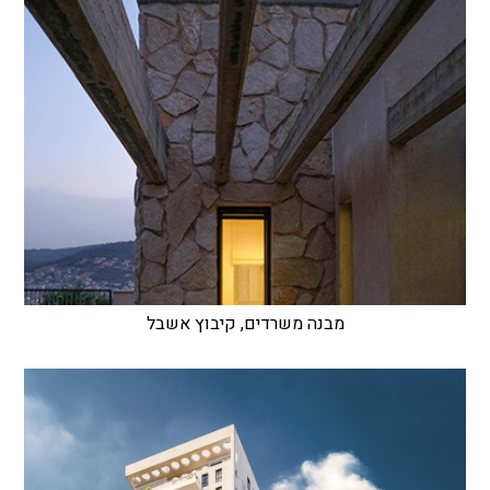
מבנה משרדים, קיבוץ אשבל