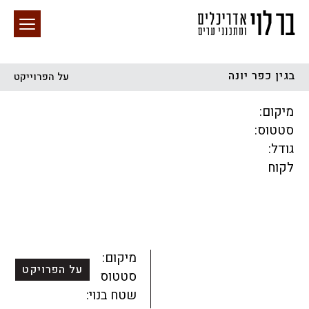
בגין כפר יונה
על הפרוייקט
חיפוש באתר
מיקום:
סטטוס:
גודל:
לקוח
הכל
התחדשות עירונית
מגדלים
מגורים
מסחר ומשרדים
ציבורי
קהילתי
תכנון עירוני
לפי מיקום
מיקום:
על הפרויקט
סטטוס:
שטח בנוי: