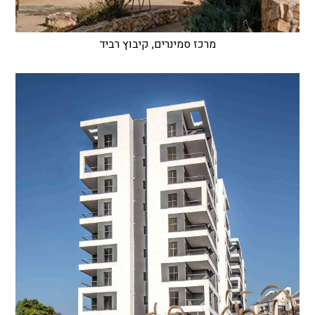
מרכז סמינרים, קיבוץ רביד