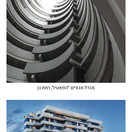
מגדל מגורים "הפאטיו", רמת גן