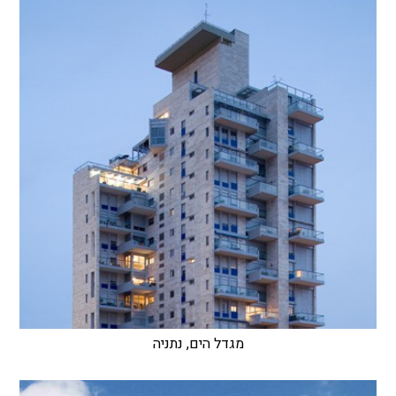
מגדל הים, נתניה