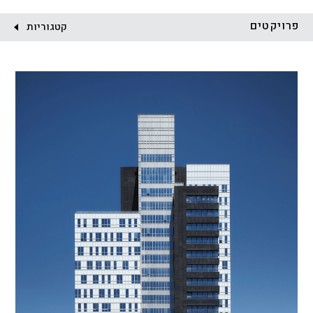
לקוח:
פרויקטים
קטגוריות
הכל
התחדשות עירונית
מגדלים
מגורים
מסחר ומשרדים
ציבורי