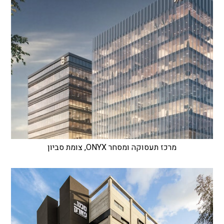
מרכז תעסוקה ומסחר ONYX, צומת סביון