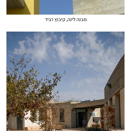
מבנה לינה, קיבוץ רביד