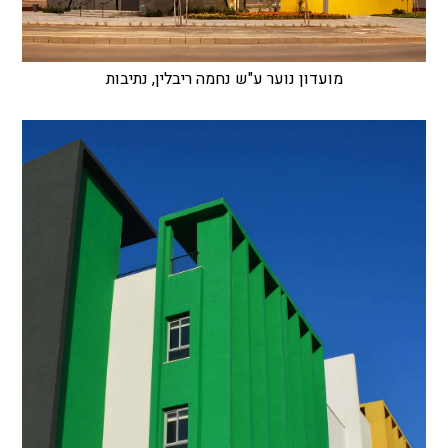
מועדון נוער ע"ש נחמה ריבלין, נתיבות