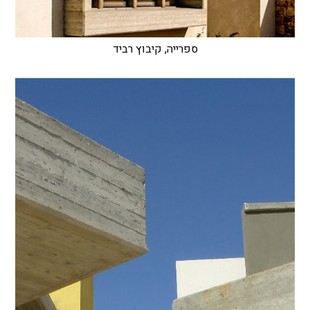
ספרייה, קיבוץ רביד