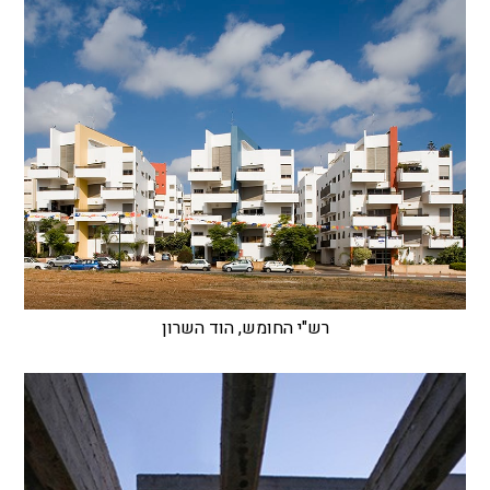
רש"י החומש, הוד השרון