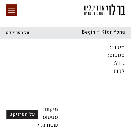
Begin – Kfar Yona
על הפרוייקט
חיפוש באתר
מיקום:
סטטוס:
גודל:
לקוח
הכל
התחדשות עירונית
מגדלים
מגורים
מסחר ומשרדים
ציבורי
קהילתי
תכנון עירוני
לפי מיקום
מיקום:
על הפרויקט
סטטוס:
שטח בנוי: