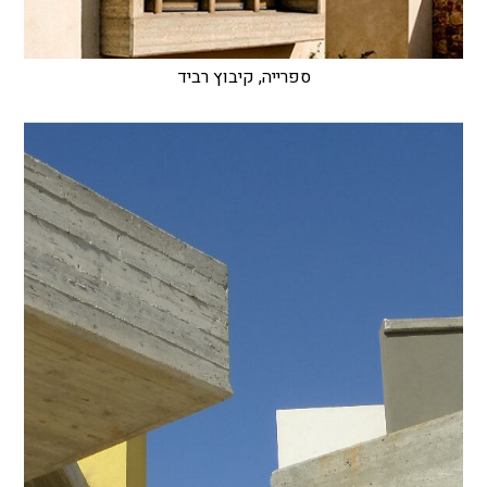
ספרייה, קיבוץ רביד