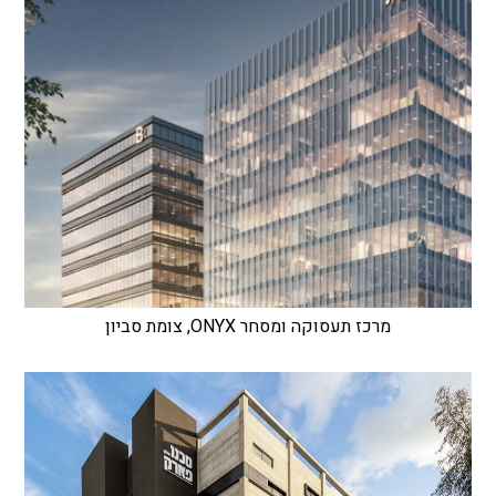
מרכז תעסוקה ומסחר ONYX, צומת סביון