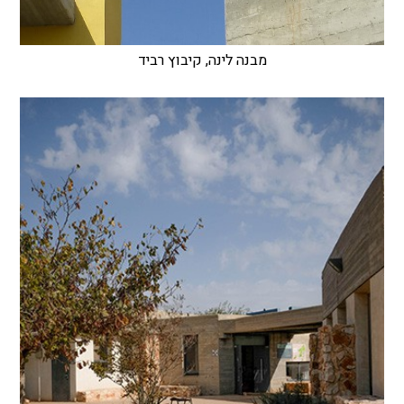
מבנה לינה, קיבוץ רביד