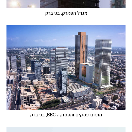
מגדל הפארק, בני ברק
מתחם עסקים ותעסוקה BBC, בני ברק