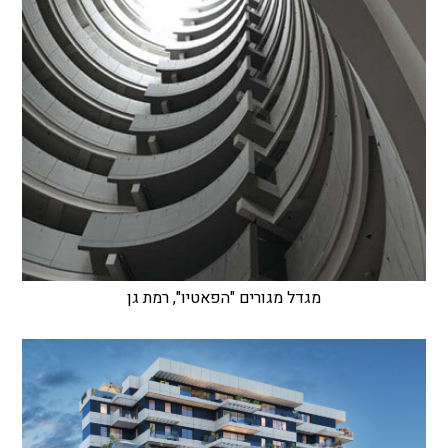
מגדל מגורים "הפאטיו", רמת גן