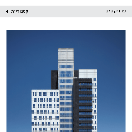
לקוח:
פרויקטים
קטגוריות
הכל
התחדשות עירונית
מגדלים
מגורים
מסחר ומשרדים
ציבורי