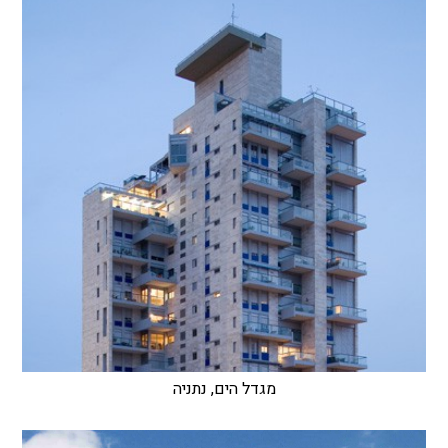
מגדל הים, נתניה