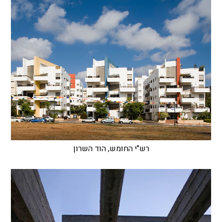
רש"י החומש, הוד השרון