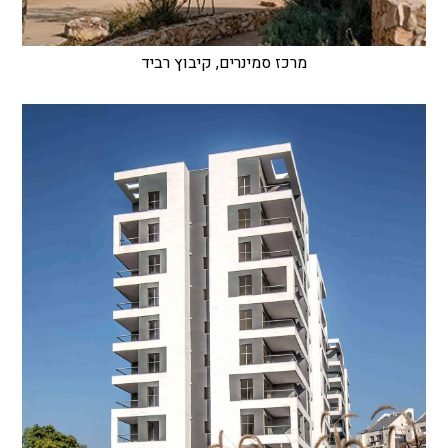
מרכז סמינרים, קיבוץ רביד