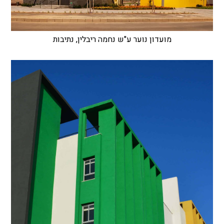
מועדון נוער ע"ש נחמה ריבלין, נתיבות