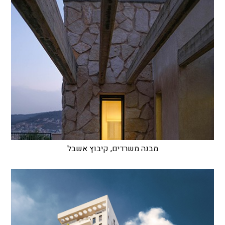
מבנה משרדים, קיבוץ אשבל