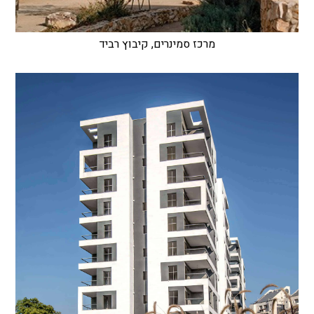
מרכז סמינרים, קיבוץ רביד