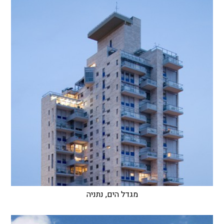
מגדל הים, נתניה