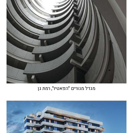
מגדל מגורים "הפאטיו", רמת גן