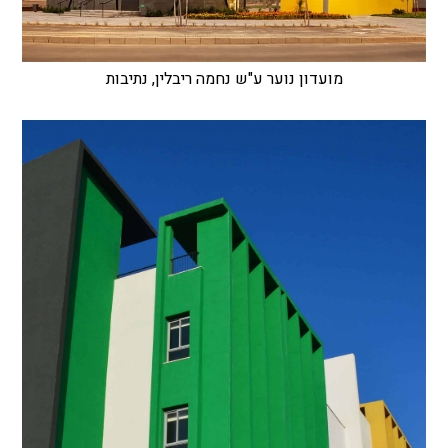
מועדון נוער ע"ש נחמה ריבלין, נתיבות