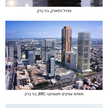
מגדל הפארק, בני ברק
מתחם עסקים ותעסוקה BBC, בני ברק