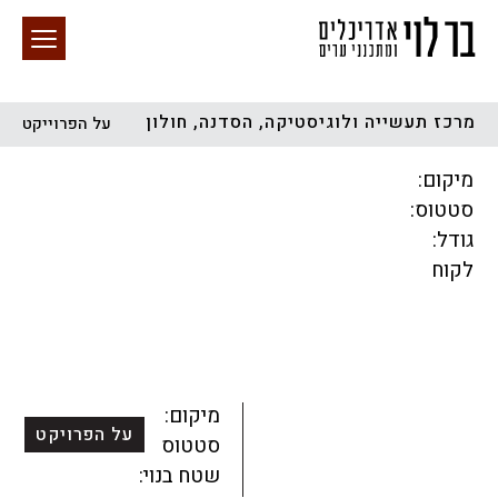
מרכז תעשייה ולוגיסטיקה, הסדנה, חולון
על הפרוייקט
חיפוש באתר
מיקום:
סטטוס:
גודל:
לקוח
הכל
התחדשות עירונית
מגדלים
מגורים
מסחר ומשרדים
ציבורי
קהילתי
תכנון עירוני
לפי מיקום
מיקום:
על הפרויקט
סטטוס:
שטח בנוי: