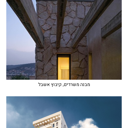
מבנה משרדים, קיבוץ אשבל