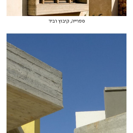
ספרייה, קיבוץ רביד