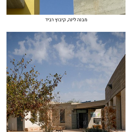
מבנה לינה, קיבוץ רביד