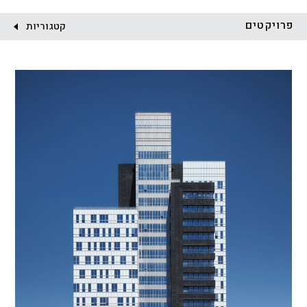
לקוח:
פרויקטים
קטגוריות
הכל
התחדשות עירונית
מגדלים
מגורים
מסחר ומשרדים
ציבורי