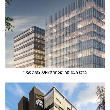
מרכז תעסוקה ומסחר ONYX, צומת סביון