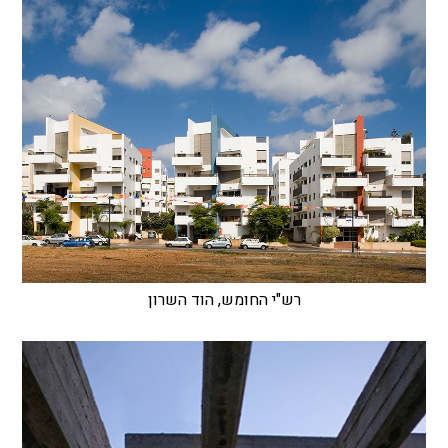
רש"י החומש, הוד השרון