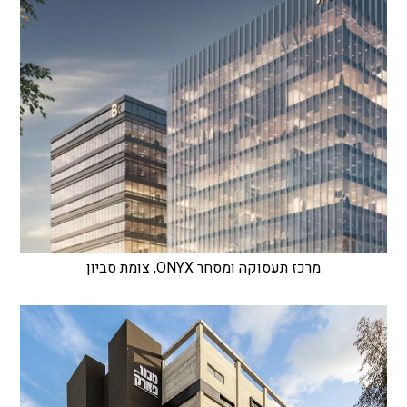
מרכז תעסוקה ומסחר ONYX, צומת סביון