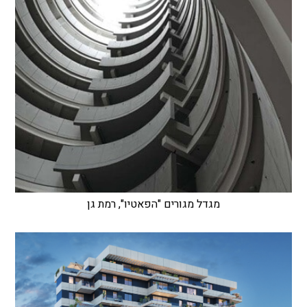
מגדל מגורים "הפאטיו", רמת גן