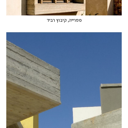
ספרייה, קיבוץ רביד