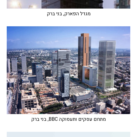
מגדל הפארק, בני ברק
מתחם עסקים ותעסוקה BBC, בני ברק