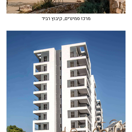
מרכז סמינרים, קיבוץ רביד