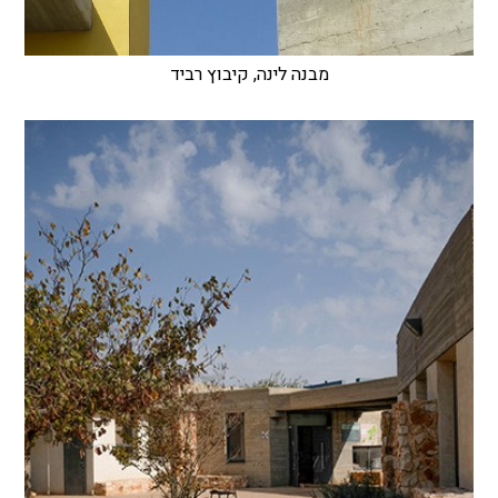
מבנה לינה, קיבוץ רביד