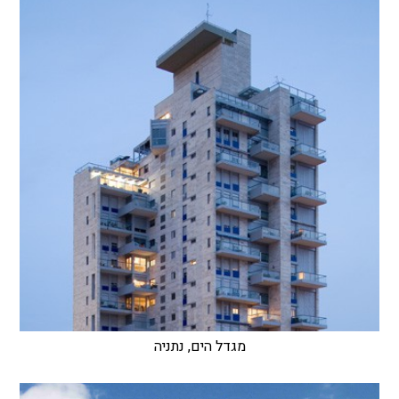
מגדל הים, נתניה