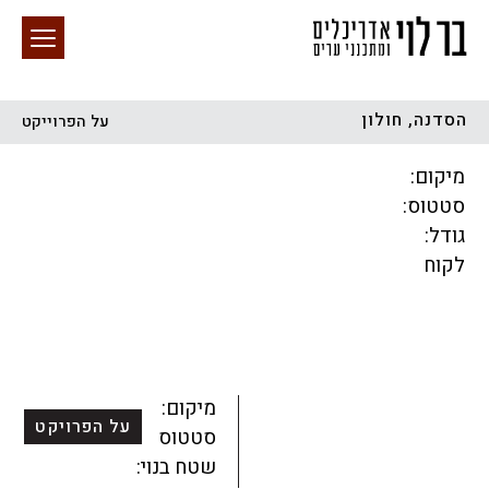
הסדנה, חולון
על הפרוייקט
חיפוש באתר
מיקום:
סטטוס:
גודל:
לקוח
הכל
התחדשות עירונית
מגדלים
מגורים
מסחר ומשרדים
ציבורי
קהילתי
תכנון עירוני
לפי מיקום
מיקום:
על הפרויקט
סטטוס:
שטח בנוי: