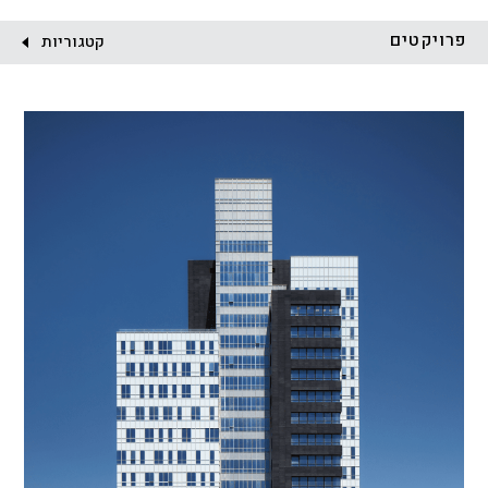
לקוח:
פרויקטים
קטגוריות
הכל
התחדשות עירונית
מגדלים
מגורים
מסחר ומשרדים
ציבורי