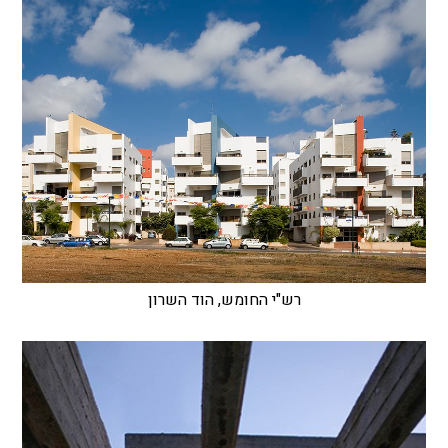
רש"י החומש, הוד השרון