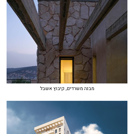
מבנה משרדים, קיבוץ אשבל