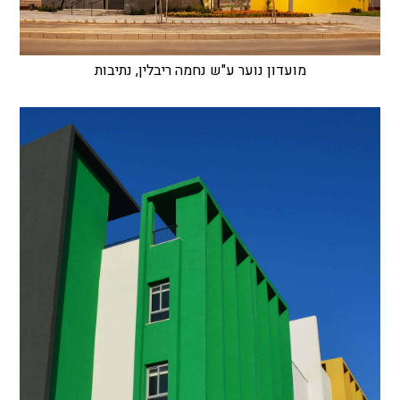
מועדון נוער ע"ש נחמה ריבלין, נתיבות